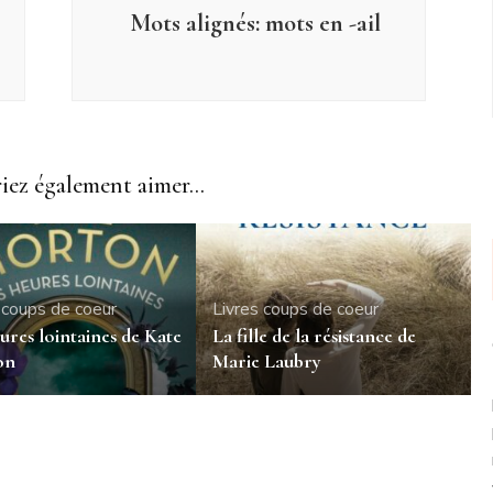
Mots alignés: mots en -ail
ez également aimer...
 coups de coeur
Livres coups de coeur
ures lointaines de Kate
La fille de la résistance de
on
Marie Laubry