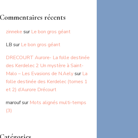
Commentaires récents
zinneke
sur
Le bon gros géant
LB
sur
Le bon gros géant
DRECOURT Aurore- La folle destinée
des Kerdelec 2 Un mystère à Saint-
Malo – Les Evasions de N.Aely
sur
La
folle destinée des Kerdelec (tomes 1
et 2) d’Aurore Drécourt
marouf
sur
Mots alignés multi-temps
(3)
Catégories