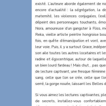
existé. L’auteure aborde également de n
encore d’actualité : la ségrégation, la dis
maternité, les violences conjugales, l’ex
dépeint des personnages touchants, émou
Nora, amoureuse d’un gangster à Fliss, m
Reka, vieille artiste peintre hongroise b
fois, en quête d’émancipation et vont, ave
leur voie. Puis, il y a surtout Grace, indép
son aile toutes les autres locataires et l
radine et égocentrique, autour de laquelle
un bien lourd fardeau ! Mais chut… pas qu
de lecture captivant, une fresque féminine
sang, celle que l’on se crée, celle que l’o
serré, la gorge nouée, laissant les Belles d
Si vous aimez les lectures captivantes, ple
de secrets, installez-vous confortable