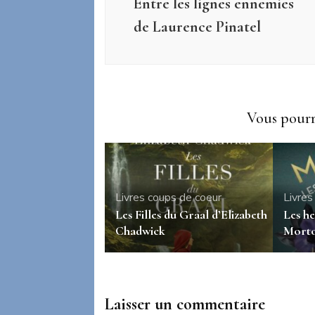
Entre les lignes ennemies
de Laurence Pinatel
Vous pourri
Livres coups de coeur
Livres
Les Filles du Graal d’Elizabeth
Les he
Chadwick
Mort
Laisser un commentaire