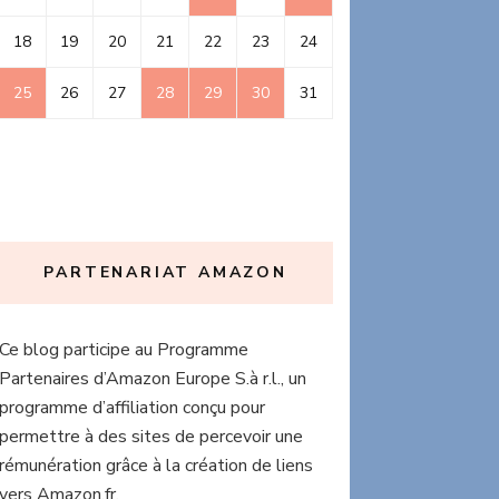
18
19
20
21
22
23
24
25
26
27
28
29
30
31
PARTENARIAT AMAZON
Ce blog participe au Programme
Partenaires d’Amazon Europe S.à r.l., un
programme d’affiliation conçu pour
permettre à des sites de percevoir une
rémunération grâce à la création de liens
vers Amazon.fr.