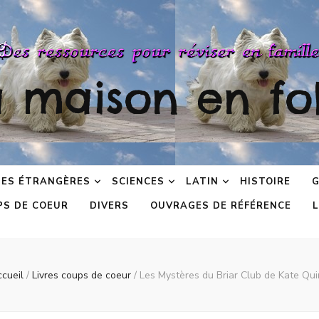
a maison en fol
ES ÉTRANGÈRES
SCIENCES
LATIN
HISTOIRE
G
PS DE COEUR
DIVERS
OUVRAGES DE RÉFÉRENCE
L
cueil
/
Livres coups de coeur
/
Les Mystères du Briar Club de Kate Qu