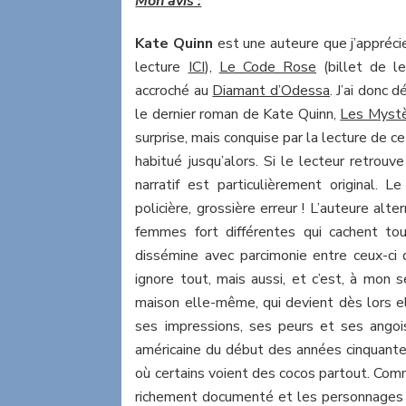
Mon avis :
Kate Quinn
est une auteure que j’apprécie
lecture
ICI
),
Le Code Rose
(billet de l
accroché au
Diamant d’Odessa
. J’ai donc 
le dernier roman de Kate Quinn,
Les Mystè
surprise, mais conquise par la lecture de c
habitué jusqu’alors. Si le lecteur retrouve
narratif est particulièrement original.
policière, grossière erreur ! L’auteure alte
femmes fort différentes qui cachent tou
dissémine avec parcimonie entre ceux-ci 
ignore tout, mais aussi, et c’est, à mon se
maison elle-même, qui devient dès lors el
ses impressions, ses peurs et ses angois
américaine du début des années cinquante
où certains voient des cocos partout. Com
richement documenté et les personnages 