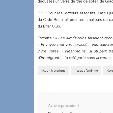
dégustez un verre de thé de soleil de Grac
P.S. : Pour les lecteurs attentifs, Kate Qu
du Code Rose, et pour les amateurs de cui
du Briar Club.
Extraits : «
Les Américains faisaient grand
« Envoyez-moi vos harassés, vos pauvre
vivre libres. » Néanmoins, la plupart d’
d’immigrants : la catégorie sans accent.
»
fiction historique
fresque féminine
Kate
Navigation
d'article
Article précédent