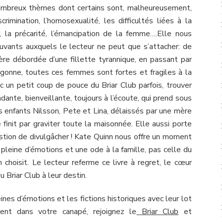
ombreux thèmes dont certains sont, malheureusement,
crimination, l’homosexualité, les difficultés liées à la
il, la précarité, l’émancipation de la femme….Elle nous
vants auxquels le lecteur ne peut que s’attacher: de
ère débordée d’une fillette tyrannique, en passant par
ougonne, toutes ces femmes sont fortes et fragiles à la
c un petit coup de pouce du Briar Club parfois, trouver
endante, bienveillante, toujours à l’écoute, qui prend sous
es enfants Nilsson, Pete et Lina, délaissés par une mère
 finit par graviter toute la maisonnée. Elle aussi porte
estion de divulgâcher ! Kate Quinn nous offre un moment
 pleine d’émotions et une ode à la famille, pas celle du
n choisit. Le lecteur referme ce livre à regret, le cœur
u Briar Club à leur destin.
ines d’émotions et les fictions historiques avec leur lot
ment dans votre canapé, rejoignez le
Briar Club
et