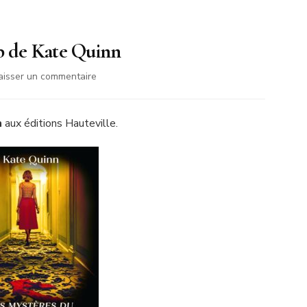
b de Kate Quinn
sur
aisser un commentaire
Les
Mystères
du
n
aux éditions Hauteville.
Briar
Club
de
Kate
Quinn