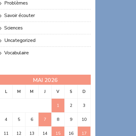
Problèmes
Savoir écouter
Sciences
Uncategorized
Vocabulaire
MAI 2026
L
M
M
J
V
S
D
1
2
3
4
5
6
7
8
9
10
11
12
13
14
15
16
17