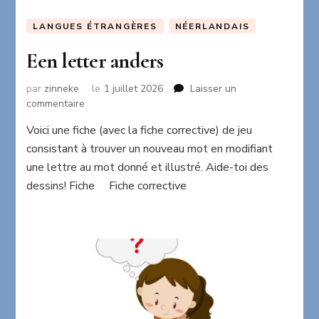
LANGUES ÉTRANGÈRES
NÉERLANDAIS
Een letter anders
par
zinneke
le
1 juillet 2026
Laisser un
sur
commentaire
Een
Voici une fiche (avec la fiche corrective) de jeu
letter
consistant à trouver un nouveau mot en modifiant
anders
une lettre au mot donné et illustré. Aide-toi des
dessins! Fiche Fiche corrective