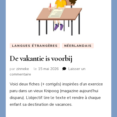
LANGUES ÉTRANGÈRES
NÉERLANDAIS
De vakantie is voorbij
par
zinneke
le
15 mai 2026
Laisser un
sur
commentaire
De
Voici deux fiches (+ corrigés) inspirées d’un exercice
vakantie
paru dans un vieux Knipoog (magazine aujourd’hui
is
voorbij
disparu). L’objectif: lire le texte et rendre à chaque
enfant sa destination de vacances.