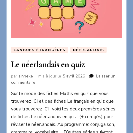
LANGUES ÉTRANGÈRES
NÉERLANDAIS
Le néerlandais en quiz
par
zinneke
mis à jour le
5 avril 2026
Laisser un
sur
commentaire
Le
Sur le mode des fiches Maths en quiz que vous
néerlandais
trouverez ICI et des fiches Le français en quiz que
en
quiz
vous trouverez ICI, voici les deux premières séries
de fiches Le néerlandais en quiz (+ corrigés) pour
réviser le néerlandais. Au programme: conjugaison,
grammaire, vocabulaire…. D’autres séries suivront……