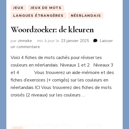
JEUX
JEUX DE MOTS
LANGUES ÉTRANGÈRES
NÉERLANDAIS
Woordzoeker: de kleuren
par
zinneke
mis à jour le
23 janvier 2025
Laisser
sur
un commentaire
Woordzoeker:
Voici 4 fiches de mots cachés pour réviser les
de
couleurs en néerlandais. Niveaux 1 et 2 Niveaux 3
kleuren
et 4 Vous trouverez un aide-mémoire et des
fiches d’exercices (+ corrigés) sur les couleurs en
néerlandais ICI Vous trouverez des fiches de mots
croisés (2 niveaux) sur les couleurs …
Pagination