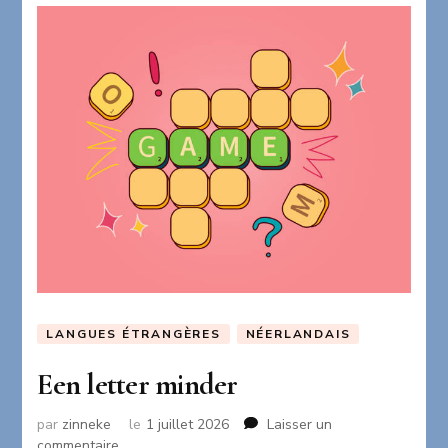
LANGUES ÉTRANGÈRES
NÉERLANDAIS
Een letter minder
par
zinneke
le
1 juillet 2026
Laisser un
sur
commentaire