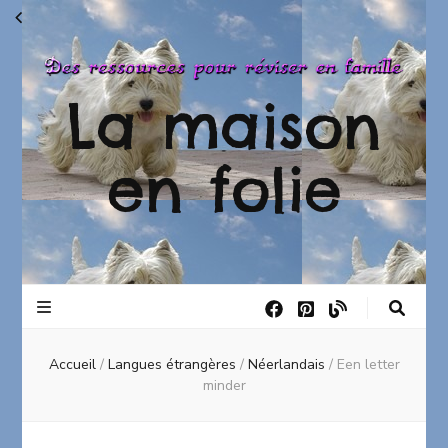
La maison
en folie
Accueil
/
Langues étrangères
/
Néerlandais
/
Een letter
minder