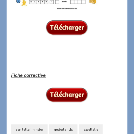
Fiche corrective
een letter minder
nederlands
spelletje