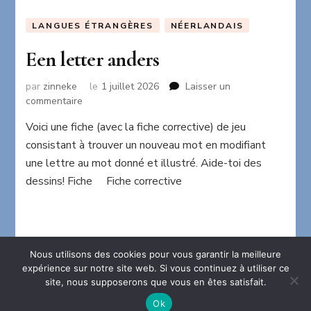
LANGUES ÉTRANGÈRES
NÉERLANDAIS
Een letter anders
par
zinneke
le
1 juillet 2026
Laisser un
sur
commentaire
Een
Voici une fiche (avec la fiche corrective) de jeu
letter
consistant à trouver un nouveau mot en modifiant
anders
une lettre au mot donné et illustré. Aide-toi des
dessins! Fiche Fiche corrective
Nous utilisons des cookies pour vous garantir la meilleure
expérience sur notre site web. Si vous continuez à utiliser ce
site, nous supposerons que vous en êtes satisfait.
2026 Copyright
La maison en folie
.
Blossom Chic -
Développé par
Blossom Themes
.Propulsé par
WordPress
.
Ok