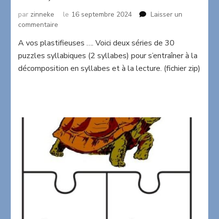
par
zinneke
le
16 septembre 2024
Laisser un
sur
commentaire
Puzzles
A vos plastifieuses …. Voici deux séries de 30
syllabiques
puzzles syllabiques (2 syllabes) pour s’entraîner à la
(2
syllabes)
décomposition en syllabes et à la lecture. (fichier zip)
(2
séries)