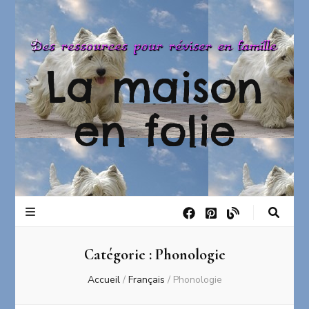
La maison
en folie
Catégorie :
Phonologie
Accueil
/
Français
/
Phonologie