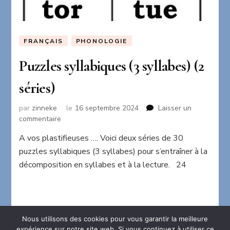
FRANÇAIS
PHONOLOGIE
Puzzles syllabiques (3 syllabes) (2
séries)
par
zinneke
le
16 septembre 2024
Laisser un
sur
commentaire
Puzzles
A vos plastifieuses …. Voici deux séries de 30
syllabiques
puzzles syllabiques (3 syllabes) pour s’entraîner à la
(3
syllabes)
décomposition en syllabes et à la lecture. 24
(2
séries)
Nous utilisons des cookies pour vous garantir la meilleure
expérience sur notre site web. Si vous continuez à utiliser ce