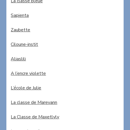
La classe bleue
Sapienta
Zaubette
Ciloune-instit
Aliaslili
A l’encre violette
L’école de Julie
La classe de Marevann
La Classe de Maxetlyly