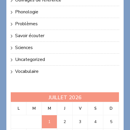
Ouvrages de référence
Phonologie
Problèmes
Savoir écouter
Sciences
Uncategorized
Vocabulaire
JUILLET 2026
L
M
M
J
V
S
D
1
2
3
4
5