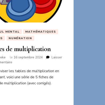
UL MENTAL
MATHÉMATIQUES
HS
NUMÉRATION
es de multiplication
neke
le
16 septembre 2024
Laisser
sur
mentaire
Cibles
viser les tables de multiplication en
de
nt, voici une série de 5 fiches de
multiplication
 de multiplication (avec corrigés).