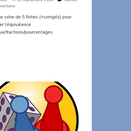
sur
mentaire
Dans
ne série de 5 fiches (+corrigés) pour
la
ler l’équivalence
jungle
des
ux/fractions/pourcentages.
décimaux
série
1