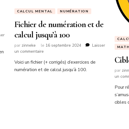
CALCUL MENTAL
NUMÉRATION
Fichier de numération et de
calcul jusqu’à 100
ser
CALC
par
zinneke
le
16 septembre 2024
Laisser
MAT
sur
 en
un commentaire
Fichier
Cibl
Voici un fichier (+ corrigés) d’exercices de
de
numération et de calcul jusqu’à 100.
numération
par
zin
et
un com
de
Pour ré
calcul
jusqu’à
s’amusa
100
cibles