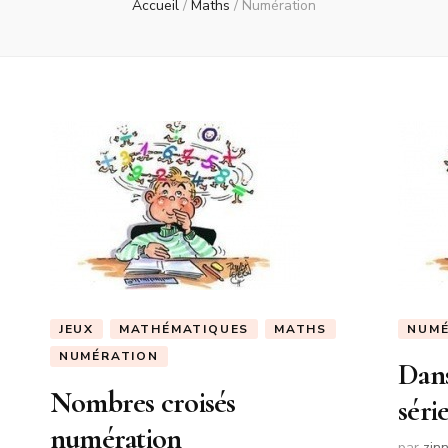
Accueil
/
Maths
/
Numération
JEUX
MATHÉMATIQUES
MATHS
NUMÉ
NUMÉRATION
Dans
Nombres croisés
série
numération
par
zin