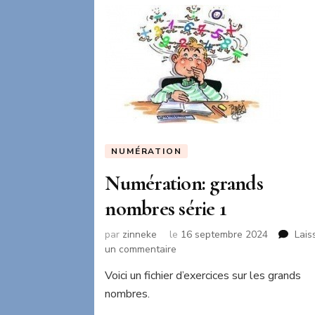
NUMÉRATION
Numération: grands
nombres série 1
par
zinneke
le
16 septembre 2024
Lais
sur
un commentaire
Numération:
Voici un fichier d’exercices sur les grands
grands
nombres.
nombres
série