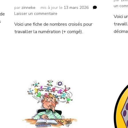
un com
par
zinneke
mis à jour le
13 mars 2026
sur
 de
Laisser un commentaire
Voici u
Nombres
s
travail
Voici une fiche de nombres croisés pour
croisés
décima
travailler la numération (+ corrigé).
numération
 1