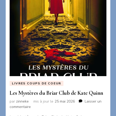
LIVRES COUPS DE COEUR
Les Mystères du Briar Club de Kate Quinn
par
zinneke
mis à jour le
25 mai 2026
Laisser un
sur
commentaire
Les