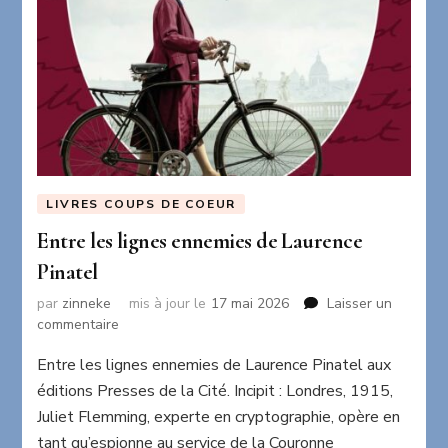
LIVRES COUPS DE COEUR
Entre les lignes ennemies de Laurence
Pinatel
par
zinneke
mis à jour le
17 mai 2026
Laisser un
sur
commentaire
Entre
Entre les lignes ennemies de Laurence Pinatel aux
les
lignes
éditions Presses de la Cité. Incipit : Londres, 1915,
ennemies
Juliet Flemming, experte en cryptographie, opère en
de
tant qu’espionne au service de la Couronne