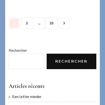
Pagination
Page
Page
Page
1
2
…
33
des
publications
Rechercher
RECHERCHER
Articles récents
Een letter minder