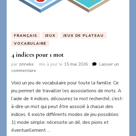
FRANÇAIS
JEUX
JEUX DE PLATEAU
VOCABULAIRE
4 indices pour 1 mot
par
zinneke
mis à jour le
15 mai 2026
Laisser un
sur
commentaire
4
Voici un jeu de vocabulaire pour toute la famille. Ce
indices
pour
jeu permet de travailler les associations de mots. A
1
l’aide de 4 indices, découvrez le mot recherché, c’est-
mot
à-dire un mot qui peut être associé à chacun des
indices. Il existe différents modes de jeu possibles:
1) mode simple: nécessite un dé, des pions et
éventuellement …