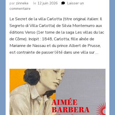
par
zinneke
le
12 juin 2026
Laisser un
sur
commentaire
Le
Le Secret de la villa Carlotta (titre original italien: Il
Secret
de
Segreto di Villa Carlotta) de Silvia Montemurro aux
la
éditions Verso (1er tome de la saga Les villas du lac
Villa
de Côme). Incipit : 1848, Carlotta, fille aînée de
Carlotta
Marianne de Nassau et du prince Albert de Prusse,
de
Silvia
est contrainte de passer l’été dans une villa sur …
Montemurro