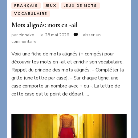
FRANÇAIS
JEUX
JEUX DE MOTS
VOCABULAIRE
Mots alignés: mots en -ail
par
zinneke
le
28 mai 2026
Laisser un
sur
commentaire
Mots
Voici une fiche de mots alignés (+ corrigés) pour
alignés:
mots
découvrir les mots en -ail et enrichir son vocabulaire.
en
Rappel du principe des mots alignés: – Compléter la
-
grille (une lettre par case). – Sur chaque ligne, une
ail
case comporte un nombre avec + ou -. La lettre de
cette case est le point de départ, …