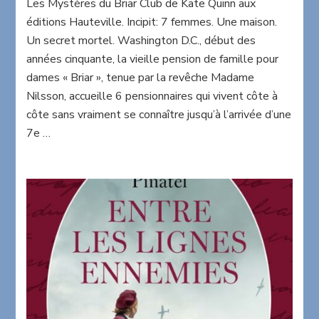
Les Mystères du Briar Club de Kate Quinn aux
Mystères
du
éditions Hauteville. Incipit: 7 femmes. Une maison.
Briar
Un secret mortel. Washington D.C., début des
Club
années cinquante, la vieille pension de famille pour
de
dames « Briar », tenue par la revêche Madame
Kate
Quinn
Nilsson, accueille 6 pensionnaires qui vivent côte à
côte sans vraiment se connaître jusqu’à l’arrivée d’une
7e …