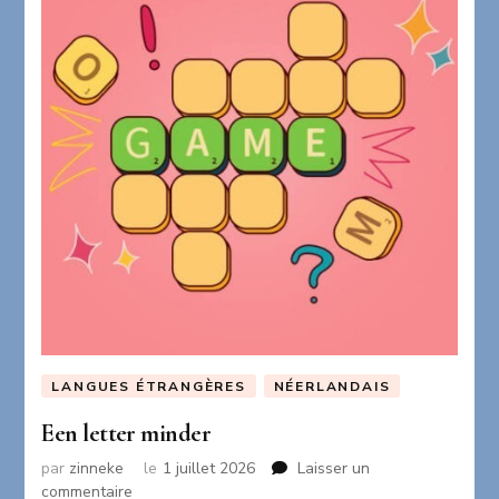
LANGUES ÉTRANGÈRES
NÉERLANDAIS
Een letter minder
par
zinneke
le
1 juillet 2026
Laisser un
sur
commentaire