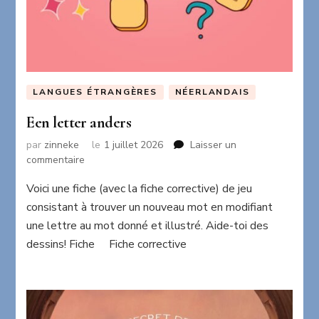
LANGUES ÉTRANGÈRES
NÉERLANDAIS
Een letter anders
par
zinneke
le
1 juillet 2026
Laisser un
sur
commentaire
Een
Voici une fiche (avec la fiche corrective) de jeu
letter
anders
consistant à trouver un nouveau mot en modifiant
une lettre au mot donné et illustré. Aide-toi des
dessins! Fiche Fiche corrective