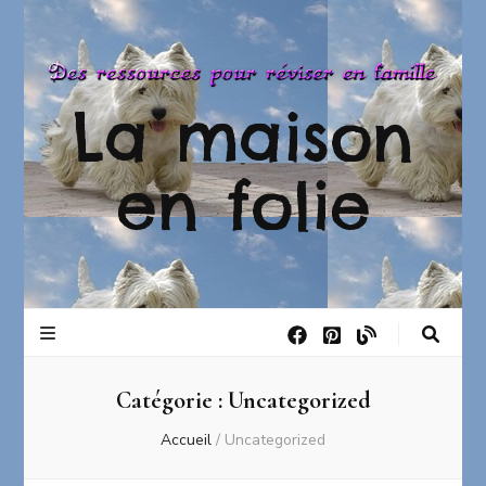
La maison
en folie
Catégorie :
Uncategorized
Accueil
/
Uncategorized