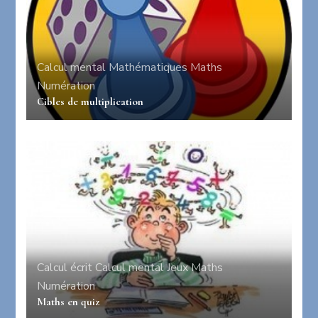
Calcul mental
Mathématiques
Maths
Numération
Cibles de multiplication
Calcul écrit
Calcul mental
Jeux
Maths
Numération
Maths en quiz