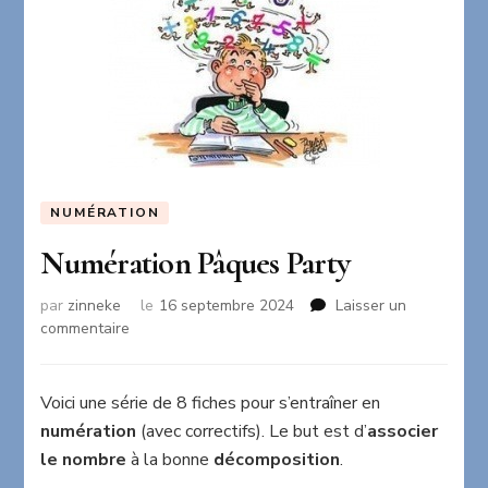
NUMÉRATION
Numération Pâques Party
par
zinneke
le
16 septembre 2024
Laisser un
sur
commentaire
Numération
Pâques
Party
Voici une série de 8 fiches pour s’entraîner en
numération
(avec correctifs). Le but est d’
associer
le nombre
à la bonne
décomposition
.