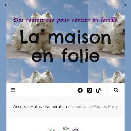
La maison
en folie
Accueil
/
Maths
/
Numération
/
Numération Pâques Party