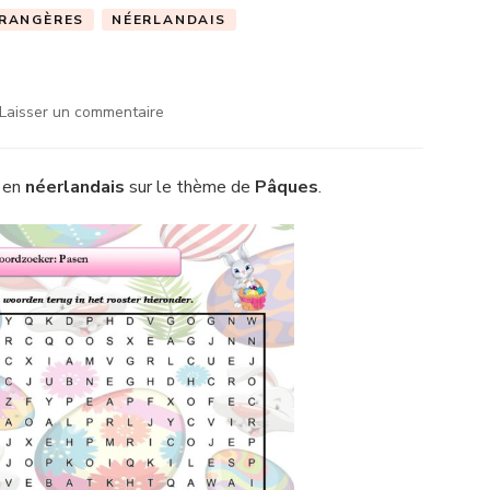
RANGÈRES
NÉERLANDAIS
sur
Laisser un commentaire
Woordzoeker:
Pasen
) en
néerlandais
sur le thème de
Pâques
.