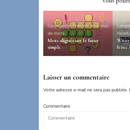
Vous pourri
Conjugaison
Français
Jeux
Jeux
Langu
de mots
Néerl
Mots alignés sur le futur
Woord
simple
lente
Laisser un commentaire
Votre adresse e-mail ne sera pas publiée.
Commentaire