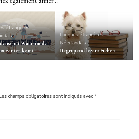
ez également aimer...
es étrangères
Langues étrangères
andais
Néerlandais
enschat Waarom de
 na winter komt
Begrijpend lezen: Fiche 1
Les champs obligatoires sont indiqués avec
*