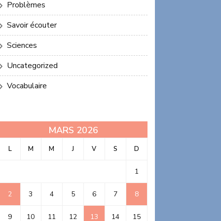
Problèmes
Savoir écouter
Sciences
Uncategorized
Vocabulaire
MARS 2026
L
M
M
J
V
S
D
1
2
3
4
5
6
7
8
9
10
11
12
13
14
15