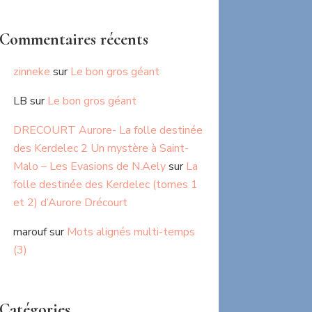
Commentaires récents
zinneke
sur
Le bon gros géant
LB
sur
Le bon gros géant
DRECOURT Aurore- La folle destinée
des Kerdelec 2 Un mystère à Saint-
Malo – Les Evasions de N.Aely
sur
La
folle destinée des Kerdelec (tomes 1
et 2) d’Aurore Drécourt
marouf
sur
Mots alignés multi-temps
(3)
Catégories