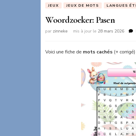
JEUX
JEUX DE MOTS
LANGUES ÉT
Woordzoeker: Pasen
par
zinneke
mis à jour le
28 mars 2026
Voici une fiche de
mots cachés
(+ corrigé