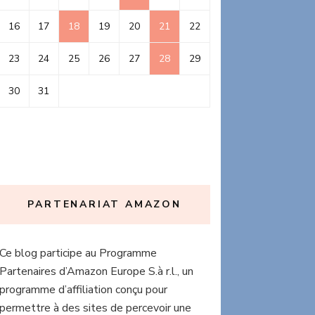
16
17
18
19
20
21
22
23
24
25
26
27
28
29
30
31
PARTENARIAT AMAZON
Ce blog participe au Programme
Partenaires d’Amazon Europe S.à r.l., un
programme d’affiliation conçu pour
permettre à des sites de percevoir une