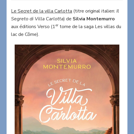
Secret
de
Le Secret de la villa Carlotta
(titre original italien:
Il
la
Segreto di Villa Carlotta
) de
Silvia Montemurro
Villa
er
aux éditions Verso (1
tome de la saga Les villas du
Carlotta
lac de Côme).
de
Silvia
Montemurro