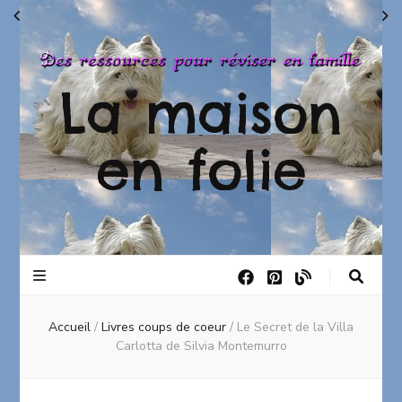
La maison
en folie
Accueil
/
Livres coups de coeur
/
Le Secret de la Villa
Carlotta de Silvia Montemurro