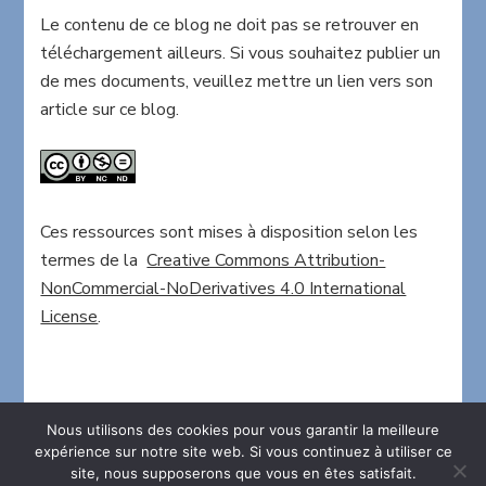
Le contenu de ce blog ne doit pas se retrouver en
téléchargement ailleurs. Si vous souhaitez publier un
de mes documents, veuillez mettre un lien vers son
article sur ce blog.
Ces ressources sont mises à disposition selon les
termes de la
Creative Commons Attribution-
NonCommercial-NoDerivatives 4.0 International
License
.
Nous utilisons des cookies pour vous garantir la meilleure
expérience sur notre site web. Si vous continuez à utiliser ce
site, nous supposerons que vous en êtes satisfait.
2026 Copyright
La maison en folie
.
Blossom Chic -