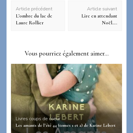
Navigation
Article précédent
Article suivant
d'article
L’ombre du lac de
Lire en attendant
Laure Rollier
Noël….
Vous pourriez également aimer...
Livres coups de coeur
Les amants de l’été 44 (tomes 1 et 2) de Karine Lebert