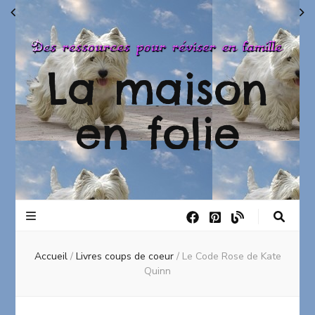
La maison
en folie
Accueil
/
Livres coups de coeur
/
Le Code Rose de Kate
Quinn