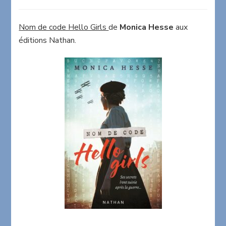
Hello
Girls
de
Nom de code Hello Girls
de
Monica Hesse
aux
Monica
éditions Nathan.
Hesse