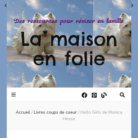
La maison
en folie
Accueil
/
Livres coups de coeur
/
Hello Girls de Monica
Hesse