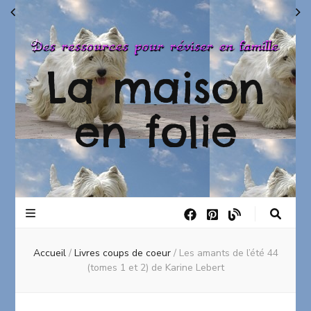
La maison
en folie
Accueil
/
Livres coups de coeur
/
Les amants de l’été 44
(tomes 1 et 2) de Karine Lebert