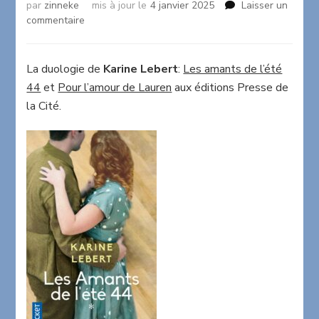
par
zinneke
mis à jour le
4 janvier 2025
Laisser un
sur
commentaire
Les
amants
de
La duologie de
Karine Lebert
:
Les amants de l’été
l’été
44
et
Pour l’amour de Lauren
aux éditions Presse de
44
la Cité.
(tomes
1
et
2)
de
Karine
Lebert