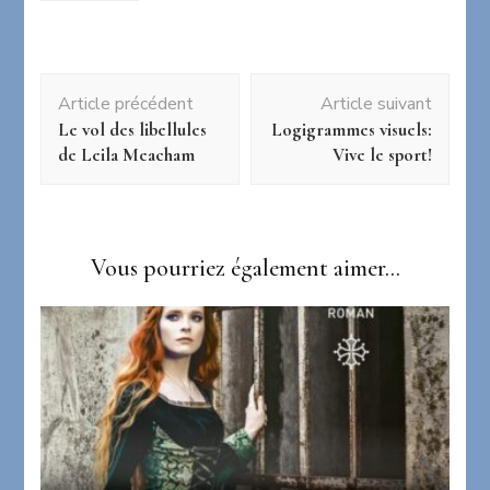
Navigation
Article précédent
Article suivant
d'article
Le vol des libellules
Logigrammes visuels:
de Leila Meacham
Vive le sport!
Vous pourriez également aimer...