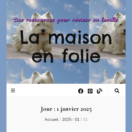
La maison
en folie
Jour :
1 janvier 2025
Accueil
/
2025
/
01
/
01