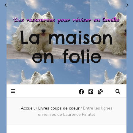
La maison
en folie
Accueil
/
Livres coups de coeur
/
Entre les lignes
ennemies de Laurence Pinatel