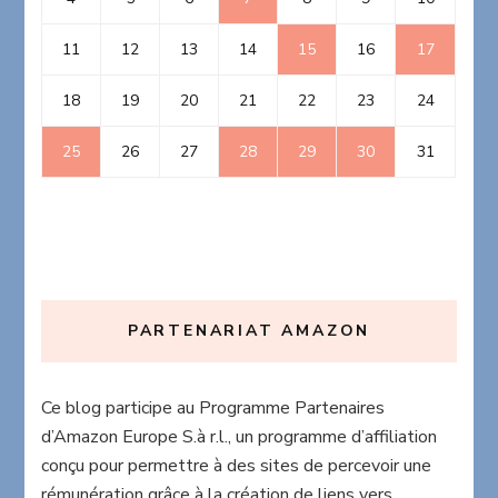
11
12
13
14
15
16
17
18
19
20
21
22
23
24
25
26
27
28
29
30
31
PARTENARIAT AMAZON
Ce blog participe au Programme Partenaires
d’Amazon Europe S.à r.l., un programme d’affiliation
conçu pour permettre à des sites de percevoir une
rémunération grâce à la création de liens vers