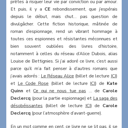
prêtes à risquer leur vie par conviction ou par amour.
Et puis, il y a
CE
rebondissement, que j’espérais
depuis le début, mais chut… pas question de
divulgâcher. Cette fiction historique, mâtinée de
roman d’espionnage, rend un vibrant hommage à
toutes ces espionnes et résistantes méconnues et
bien souvent oubliées des livres d’histoire,
notamment à celles du réseau d’Alice Dubois, alias
Louise de Bettignies. Si j’ai adoré ce livre, c’est aussi
parce qu’il m’a fait penser à d’autres romans que
j’avais adorés :
Le Réseau Alice
(billet de lecture
ICI
)
et
Le Code Rose
(billet de lecture
ICI
) de
Kate
Quinn
et
Ce qui ne nous tue pas
… de
Carole
Declercq
(pour la partie espionnage) et
La saga des
désobéissantes
(billet de lecture
ICI
) de
Carole
Declercq
(pour l’atmosphère d’avant-guerre).
En un mot comme en cent, ce livre ne se lit pas, il se