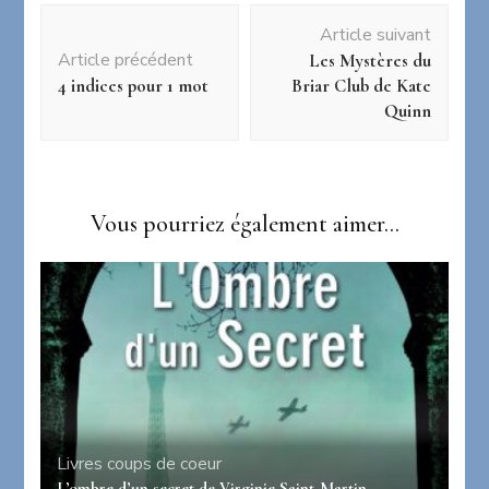
Navigation
Article suivant
d'article
Article précédent
Les Mystères du
4 indices pour 1 mot
Briar Club de Kate
Quinn
Vous pourriez également aimer...
Livres coups de coeur
L’ombre d’un secret de Virginie Saint-Martin