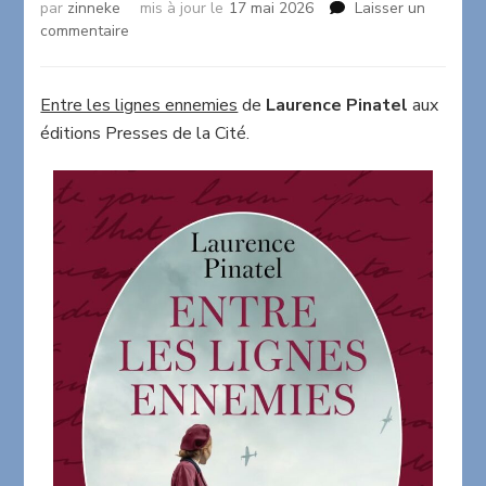
par
zinneke
mis à jour le
17 mai 2026
Laisser un
sur
commentaire
Entre
les
lignes
Entre les lignes ennemies
de
Laurence Pinatel
aux
ennemies
éditions Presses de la Cité.
de
Laurence
Pinatel