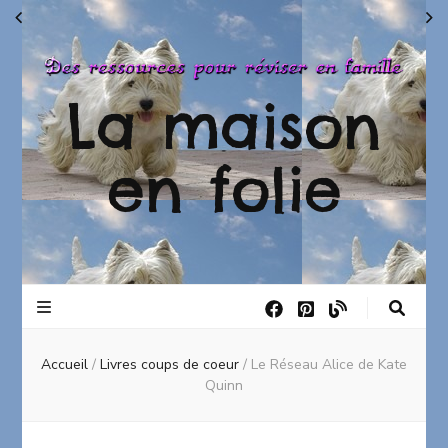
La maison
en folie
Accueil
/
Livres coups de coeur
/
Le Réseau Alice de Kate
Quinn