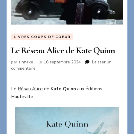
LIVRES COUPS DE COEUR
Le Réseau Alice de Kate Quinn
par
zinneke
le
16 septembre 2024
Laisser un
sur
commentaire
Le
Réseau
Alice
Le
Résau Alice
de
Kate Quinn
aux éditions
de
Hauteville
Kate
Quinn