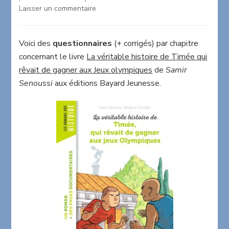
sur
Laisser un commentaire
La
véritable
histoire
Voici des
questionnaires
(+ corrigés) par chapitre
de
concernant le livre
La véritable histoire de Timée qui
Timée
rêvait de gagner aux Jeux olympiques
de
Samir
qui
Senoussi
aux éditions Bayard Jeunesse.
rêvait
de
gagner
aux
Jeux
olympiques