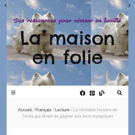
La maison
en folie
Accueil
/
Français
/
Lecture
/
La véritable histoire de
Timée qui rêvait de gagner aux Jeux olympiques