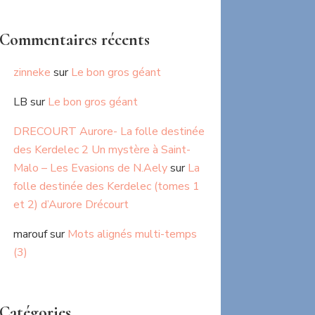
Commentaires récents
zinneke
sur
Le bon gros géant
LB
sur
Le bon gros géant
DRECOURT Aurore- La folle destinée
des Kerdelec 2 Un mystère à Saint-
Malo – Les Evasions de N.Aely
sur
La
folle destinée des Kerdelec (tomes 1
et 2) d’Aurore Drécourt
marouf
sur
Mots alignés multi-temps
(3)
Catégories