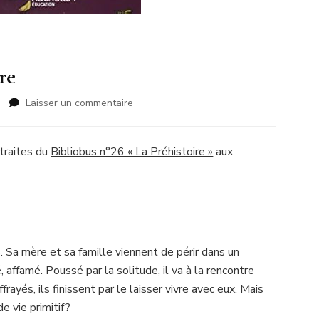
re
sur
Laisser un commentaire
Bibliobus
n°26
La
xtraites du
Bibliobus n°26 « La Préhistoire »
aux
Préhistoire
 Sa mère et sa famille viennent de périr dans un
ié, affamé. Poussé par la solitude, il va à la rencontre
rayés, ils finissent par le laisser vivre avec eux. Mais
e vie primitif?