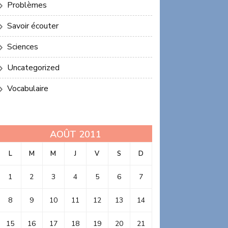
Problèmes
Savoir écouter
Sciences
Uncategorized
Vocabulaire
AOÛT 2011
L
M
M
J
V
S
D
1
2
3
4
5
6
7
8
9
10
11
12
13
14
15
16
17
18
19
20
21