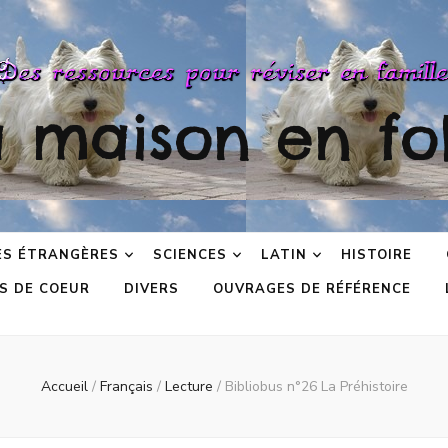
a maison en fol
ES ÉTRANGÈRES
SCIENCES
LATIN
HISTOIRE
S DE COEUR
DIVERS
OUVRAGES DE RÉFÉRENCE
Accueil
/
Français
/
Lecture
/
Bibliobus n°26 La Préhistoire