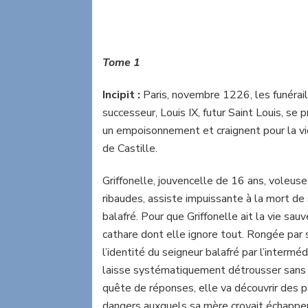
Tome 1
Incipit :
Paris, novembre 1226, les funéraill
successeur, Louis IX, futur Saint Louis, se
un empoisonnement et craignent pour la vi
de Castille.
Griffonelle, jouvencelle de 16 ans, voleus
ribaudes, assiste impuissante à la mort de
balafré. Pour que Griffonelle ait la vie sau
cathare dont elle ignore tout. Rongée par 
l’identité du seigneur balafré par l’interm
laisse systématiquement détrousser sans br
quête de réponses, elle va découvrir des pa
dangers auxquels sa mère croyait échapper 