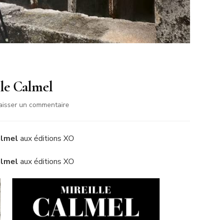
lle Calmel
sur
aisser un commentaire
La
Louve
cathare
almel
aux éditions XO
de
Mireille
almel
aux éditions XO
Calmel