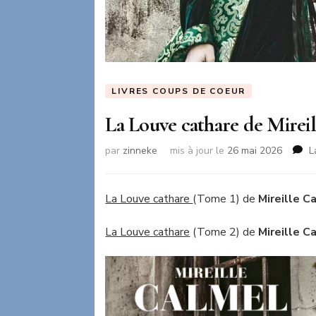
LIVRES COUPS DE COEUR
La Louve cathare de Mirei
par
zinneke
mis à jour le
26 mai 2026
L
La Louve cathare
(Tome 1) de
Mireille C
La Louve cathare
(Tome 2) de
Mireille C