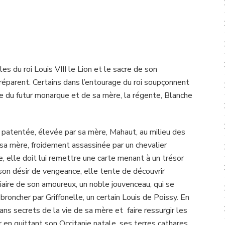
es du roi Louis VIII le Lion et le sacre de son
 préparent. Certains dans l’entourage du roi soupçonnent
e du futur monarque et de sa mère, la régente, Blanche
e patentée, élevée par sa mère, Mahaut, au milieu des
 sa mère, froidement assassinée par un chevalier
ve, elle doit lui remettre une carte menant à un trésor
son désir de vengeance, elle tente de découvrir
édiaire de son amoureux, un noble jouvenceau, qui se
oncher par Griffonelle, un certain Louis de Poissy. En
ns secrets de la vie de sa mère et faire ressurgir les
en quittant son Occitanie natale, ses terres cathares.