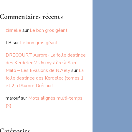
Commentaires récents
zinneke
sur
Le bon gros géant
LB
sur
Le bon gros géant
DRECOURT Aurore- La folle destinée
des Kerdelec 2 Un mystère à Saint-
Malo – Les Evasions de N.Aely
sur
La
folle destinée des Kerdelec (tomes 1
et 2) d’Aurore Drécourt
marouf
sur
Mots alignés multi-temps
(3)
Catégories