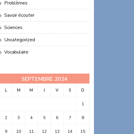
Problèmes
Savoir écouter
Sciences
Uncategorized
Vocabulaire
SEPTEMBRE 2024
L
M
M
J
V
S
D
1
2
3
4
5
6
7
8
9
10
11
12
13
14
15