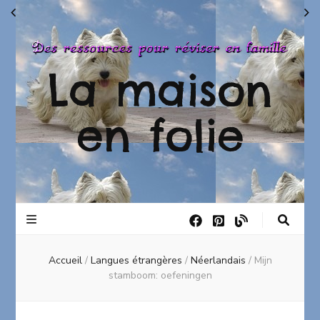
La maison
en folie
Accueil
/
Langues étrangères
/
Néerlandais
/
Mijn
stamboom: oefeningen