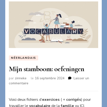
NÉERLANDAIS
Mijn stamboom: oefeningen
par
zinneke
le
16 septembre 2024
Laisser un
sur
commentaire
Mijn
stamboom:
oefeningen
Voici deux fichiers d’
exercices
( +
corrigés
) pour
travailler le
vocabulaire
de la
famille
vu
ICI
.