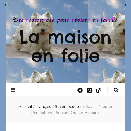
La maison
en folie
Accueil
/
Français
/
Savoir écouter
/
Savoir écouter
Perséphone Podcast Quelle Histoire!