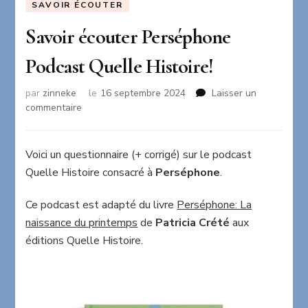
SAVOIR ÉCOUTER
Savoir écouter Perséphone
Podcast Quelle Histoire!
par
zinneke
le
16 septembre 2024
Laisser un
sur
commentaire
Savoir
écouter
Perséphone
Voici un questionnaire (+ corrigé) sur le podcast
Podcast
Quelle Histoire consacré à
Perséphone
.
Quelle
Histoire!
Ce podcast est adapté du livre
Perséphone: La
naissance du printemps
de
Patricia Crété
aux
éditions Quelle Histoire.