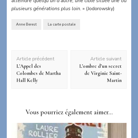
atteindre quelqu’un d’autre, une cible située une ou
plusieurs générations plus loin.
» (Jodorowsky)
Anne Berest
La carte postale
Navigation
Article précédent
Article suivant
d'article
L’Appel des
L’ombre d’un secret
Colombes de Martha
de Virginie Saint-
Hall Kelly
Martin
Vous pourriez également aimer...