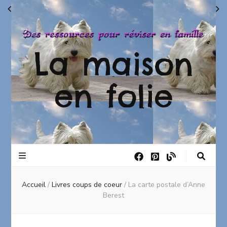
La maison
en folie
Accueil
/
Livres coups de coeur
/
La carte postale d’Anne
Berest