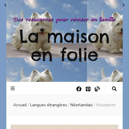
La maison
en folie
Accueil
/
Langues étrangères
/
Néerlandais
/
Huisdieren