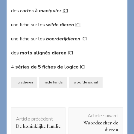
des
cartes à manipuler
ICI
une fiche sur les
wilde dieren
ICI
une fiche sur les
boerderijdieren
ICI
des
mots alignés dieren
ICI
4
séries de 5 fiches de logico
ICI
huisdieren
nederlands
woordenschat
Navigation
Article suivant
d'article
Article précédent
Woordzoeker de
De koninklijke familie
dieren