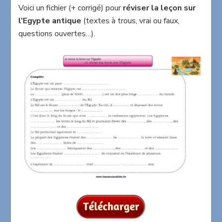
ma
Voici un fichier (+ corrigé) pour
réviser la leçon sur
leçon
l’Egypte antique
(textes à trous, vrai ou faux,
sur
questions ouvertes…).
l’Egypte
antique