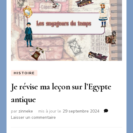
HISTOIRE
Je révise ma leçon sur l’Egypte
antique
par
zinneke
mis à jour le
29 septembre 2024
sur
Laisser un commentaire
Je
révise