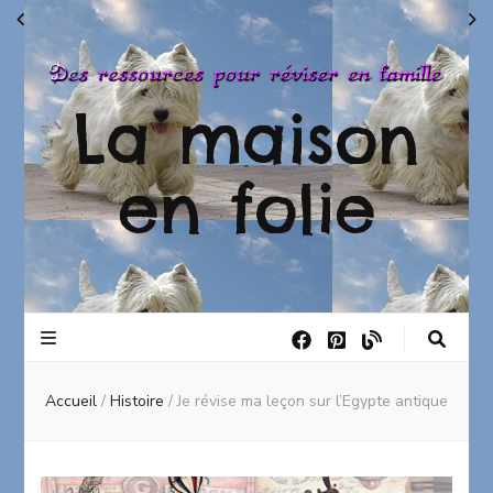
La maison
en folie
Accueil
/
Histoire
/
Je révise ma leçon sur l’Egypte antique