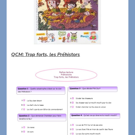
QCM: Trop forts, les Préhistors