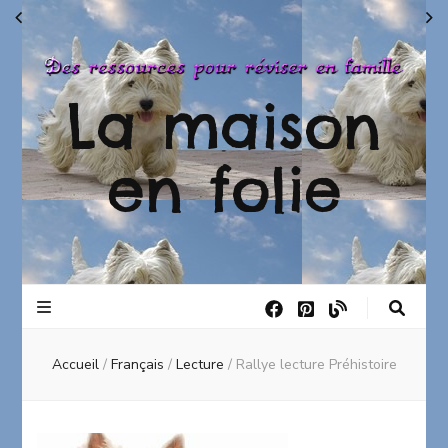
La maison
en folie
Accueil
/
Français
/
Lecture
/
Rallye lecture Préhistoire