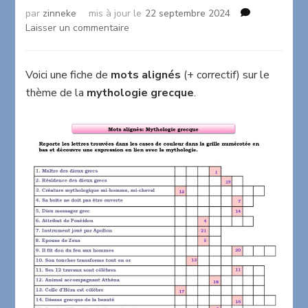
par
zinneke
mis à jour le
22 septembre 2024
sur
Laisser un commentaire
Mots
alignés
sur
Voici une fiche de
mots alignés
(+ correctif) sur le
la
thème de la
mythologie grecque
.
mythologie
grecque