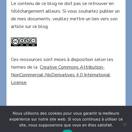
Le contenu de ce blog ne doit pas se retrouver en
téléchargement ailleurs. Si vous souhaitez publier un
de mes documents, veuillez mettre un lien vers son
article sur ce blog.
Ces ressources sont mises à disposition selon les
termes de la
Creative Commons Attribution-
NonCommercial-NoDerivatives 4.0 International
License
.
Nous utilisons des cookies pour vous garantir la meilleure
expérience sur notre site web. Si vous continuez à utiliser ce
site, nous supposerons que vous en êtes satisfait.
2026 Copyright
La maison en folie
.
Blossom Chic -