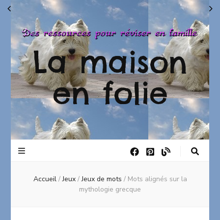
La maison
en folie
Accueil
/
Jeux
/
Jeux de mots
/
Mots alignés sur la
mythologie grecque