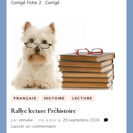
Corrigé Fiche 2 Corrigé
l’indicatif
présent
FRANÇAIS
HISTOIRE
LECTURE
Rallye lecture Préhistoire
par
zinneke
mis à jour le
29 septembre 2024
sur
Laisser un commentaire
Rallye