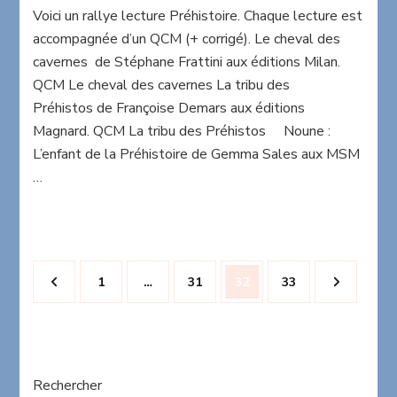
Voici un rallye lecture Préhistoire. Chaque lecture est
lecture
Préhistoire
accompagnée d’un QCM (+ corrigé). Le cheval des
cavernes de Stéphane Frattini aux éditions Milan.
QCM Le cheval des cavernes La tribu des
Préhistos de Françoise Demars aux éditions
Magnard. QCM La tribu des Préhistos Noune :
L’enfant de la Préhistoire de Gemma Sales aux MSM
…
Pagination
Page
Page
Page
Page
1
…
31
32
33
des
publications
Rechercher