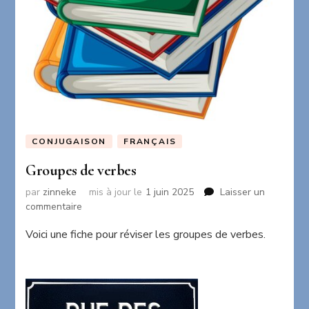
CONJUGAISON
FRANÇAIS
Groupes de verbes
par
zinneke
mis à jour le
1 juin 2025
Laisser un
sur
commentaire
Groupes
Voici une fiche pour réviser les groupes de verbes.
de
verbes