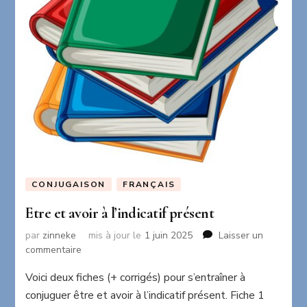
CONJUGAISON
FRANÇAIS
Etre et avoir à l’indicatif présent
par
zinneke
mis à jour le
1 juin 2025
Laisser un
sur
commentaire
Etre
Voici deux fiches (+ corrigés) pour s’entraîner à
et
avoir
conjuguer être et avoir à l’indicatif présent. Fiche 1
à