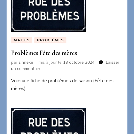
MATHS
PROBLÈMES
Problèmes Fête des mères
par
zinneke
mis à jour le
19 octobre 2024
Laisser
sur
un commentaire
Problèmes
Voici une fiche de problèmes de saison (Fête des
Fête
des
mères).
mères