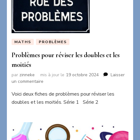
MATHS
PROBLÈMES
Problèmes pour réviser les doubles et les
moitiés
par
zinneke
mis à jour le
19 octobre 2024
Laisser
sur
un commentaire
Problèmes
Voici deux fiches de problèmes pour réviser les
pour
réviser
doubles et les moitiés. Série 1 Série 2
les
doubles
et
les
moitiés