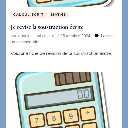
CALCUL ÉCRIT
MATHS
Je révise la soustraction écrite
par
zinneke
mis à jour le
25 octobre 2024
Laisser
sur
un commentaire
Je
Voici une fiche de révision de la soustraction écrite.
révise
la
soustraction
écrite