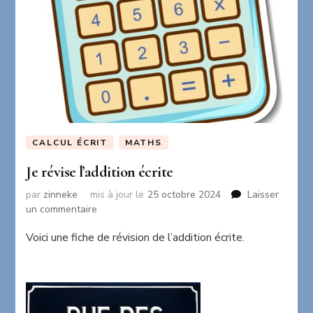
CALCUL ÉCRIT
MATHS
Je révise l’addition écrite
par
zinneke
mis à jour le
25 octobre 2024
Laisser
sur
un commentaire
Je
Voici une fiche de révision de l’addition écrite.
révise
l’addition
écrite