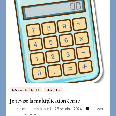
CALCUL ÉCRIT
MATHS
Je révise la multiplication écrite
par
zinneke
mis à jour le
25 octobre 2024
Laisser
sur
un commentaire