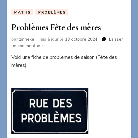
MATHS
PROBLÈMES
Problèmes Fête des mères
par
zinneke
mis à jour le
19 octobre 2024
Laisser
sur
un commentaire
Problèmes
Voici une fiche de problèmes de saison (Fête des
Fête
mères).
des
mères