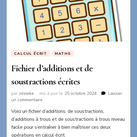
CALCUL ÉCRIT
MATHS
Fichier d’additions et de
soustractions écrites
par
zinneke
mis à jour le
25 octobre 2024
Laisser
sur
un commentaire
Fichier
Voici un fichier d’additions, de soustractions,
d’additions
d’additions à trous et de soustractions à trous niveau
et
de
facile pour s’entraîner à bien maîtriser ces deux
soustractions
opérations en calcul écrit.