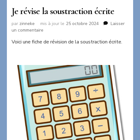
Je révise la soustraction écrite
par
zinneke
mis à jour le
25 octobre 2024
Laisser
sur
un commentaire
Je
Voici une fiche de révision de la soustraction écrite.
révise
la
soustraction
écrite