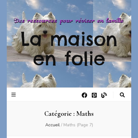
La maison
en folie
Catégorie :
Maths
Accueil
/
Maths
(Page 7)