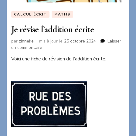
CALCUL ÉCRIT
MATHS
Je révise l’addition écrite
par
zinneke
mis à jour le
25 octobre 2024
Laisser
sur
un commentaire
Je
Voici une fiche de révision de l’addition écrite.
révise
l’addition
écrite