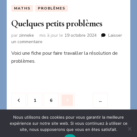
MATHS
PROBLÈMES
Quelques petits problèmes
par
zinneke
mis à jour le
19 octobre 2024
Laisser
sur
un commentaire
Quelques
Voici une fiche pour faire travailler la résolution de
petits
problèmes.
problèmes
Pagination
Page
Page
Page
1
6
7
…
des
publications
Nous utilisons des cookies pour vous garantir la meilleure
expérience sur notre site web. Si vous continuez à utiliser ce
site, nous supposerons que vous en êtes satisfait.
2026 Copyright
La maison en folie
.
Blossom Chic -