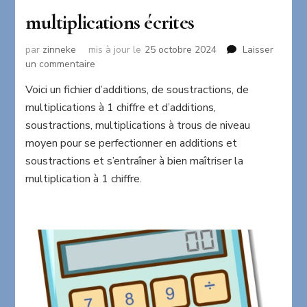
multiplications écrites
par
zinneke
mis à jour le
25 octobre 2024
Laisser
sur
un commentaire
Fichier
Voici un fichier d’additions, de soustractions, de
d’additions,
multiplications à 1 chiffre et d’additions,
de
soustractions
soustractions, multiplications à trous de niveau
et
moyen pour se perfectionner en additions et
de
soustractions et s’entraîner à bien maîtriser la
multiplications
multiplication à 1 chiffre.
écrites