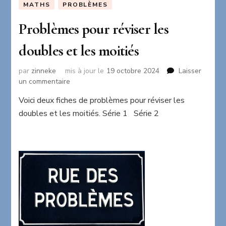
MATHS
PROBLÈMES
Problèmes pour réviser les
doubles et les moitiés
par
zinneke
mis à jour le
19 octobre 2024
Laisser
sur
un commentaire
Problèmes
Voici deux fiches de problèmes pour réviser les
pour
doubles et les moitiés. Série 1 Série 2
réviser
les
doubles
et
les
moitiés