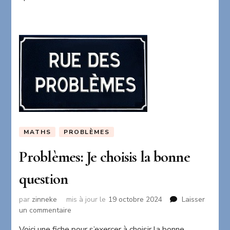
écrites
MATHS
PROBLÈMES
Problèmes: Je choisis la bonne
question
par
zinneke
mis à jour le
19 octobre 2024
Laisser
sur
un commentaire
Problèmes:
Voici une fiche pour s’exercer à choisir la bonne