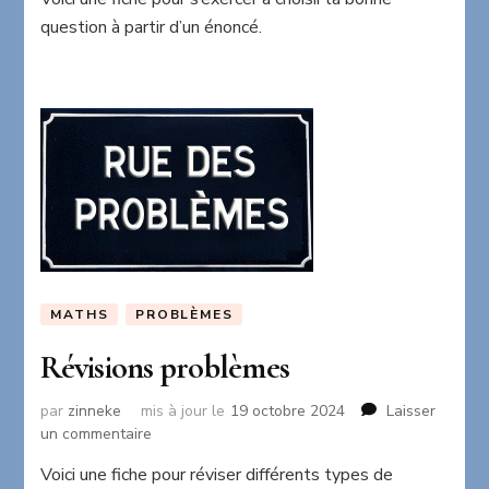
Je
question à partir d’un énoncé.
choisis
la
bonne
question
MATHS
PROBLÈMES
Révisions problèmes
par
zinneke
mis à jour le
19 octobre 2024
Laisser
sur
un commentaire
Révisions
Voici une fiche pour réviser différents types de
problèmes