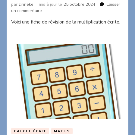
par
zinneke
mis à jour le
25 octobre 2024
Laisser
sur
un commentaire
Je
Voici une fiche de révision de la multiplication écrite.
révise
la
multiplication
écrite
CALCUL ÉCRIT
MATHS