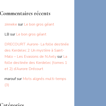
Commentaires récents
zinneke
sur
Le bon gros géant
LB
sur
Le bon gros géant
DRECOURT Aurore- La folle destinée
des Kerdelec 2 Un mystère à Saint-
Malo – Les Evasions de N.Aely
sur
La
folle destinée des Kerdelec (tomes 1
et 2) d’Aurore Drécourt
marouf
sur
Mots alignés multi-temps
(3)
Catégories