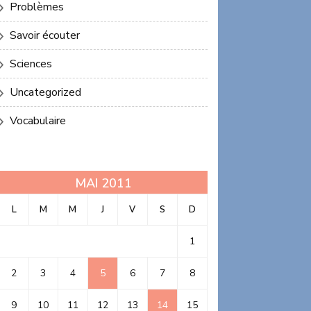
Problèmes
Savoir écouter
Sciences
Uncategorized
Vocabulaire
MAI 2011
L
M
M
J
V
S
D
1
2
3
4
5
6
7
8
9
10
11
12
13
14
15