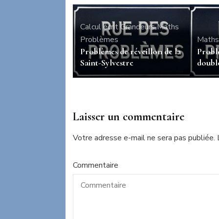
Calcul écrit
Grandeurs
Maths
Problèmes
Maths
Problèmes de réveillon de la
Problè
Saint-Sylvestre
double
Laisser un commentaire
Votre adresse e-mail ne sera pas publiée.
Commentaire