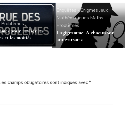
Enquêtes - Enigmes
Jeux
Mathématiques
Maths
Problèmes
Problèmes
mes pour réviser les
Logigramme: A chacun son
s et les moitiés
anniversaire
Les champs obligatoires sont indiqués avec
*