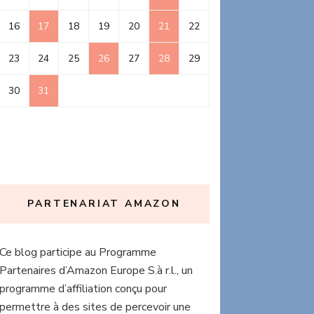
16
17
18
19
20
21
22
23
24
25
26
27
28
29
30
31
PARTENARIAT AMAZON
Ce blog participe au Programme
Partenaires d’Amazon Europe S.à r.l., un
programme d’affiliation conçu pour
permettre à des sites de percevoir une