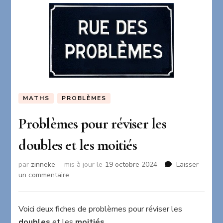
MATHS
PROBLÈMES
Problèmes pour réviser les
doubles et les moitiés
par
zinneke
mis à jour le
19 octobre 2024
Laisser
sur
un commentaire
Problèmes
pour
réviser
Voici deux fiches de problèmes pour réviser les
les
doubles
et les
moitiés
.