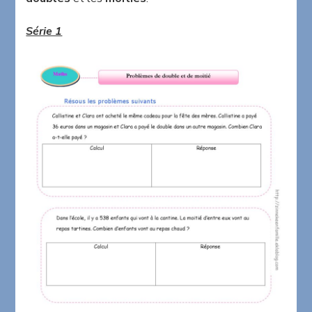
doubles
et
Série 1
les
moitiés