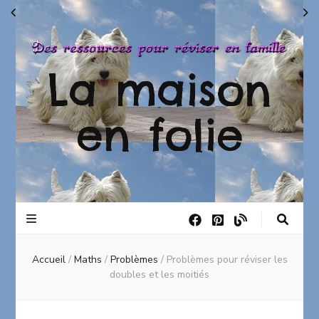
La maison
en folie
Accueil
/
Maths
/
Problèmes
/
Problèmes pour réviser les
doubles et les moitiés