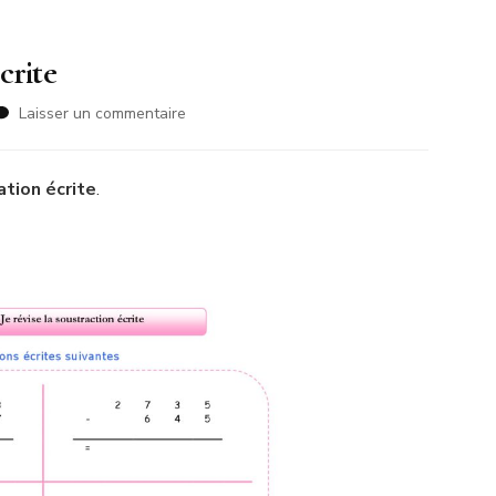
crite
sur
Laisser un commentaire
Je
révise
la
ation écrite
.
multiplication
écrite