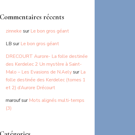
Commentaires récents
zinneke
sur
Le bon gros géant
LB
sur
Le bon gros géant
DRECOURT Aurore- La folle destinée
des Kerdelec 2 Un mystère à Saint-
Malo – Les Evasions de N.Aely
sur
La
folle destinée des Kerdelec (tomes 1
et 2) d’Aurore Drécourt
marouf
sur
Mots alignés multi-temps
(3)
Catégories