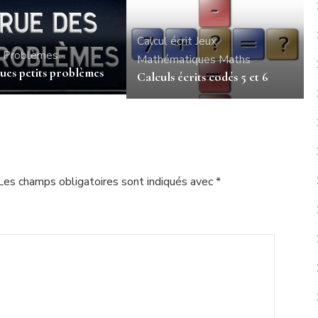
Calcul écrit
Jeux
Problèmes
Mathématiques
Maths
ues petits problèmes
Calculs écrits codés 5 et 6
Les champs obligatoires sont indiqués avec
*