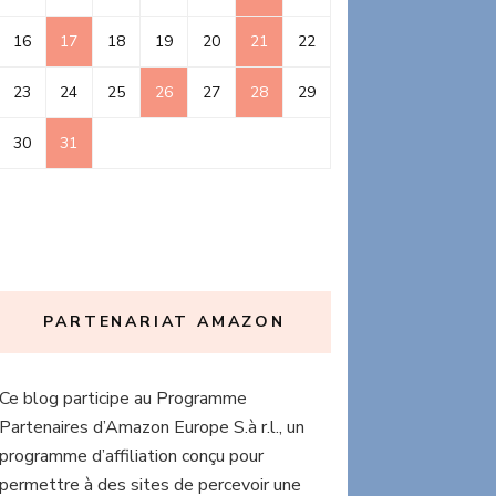
16
17
18
19
20
21
22
23
24
25
26
27
28
29
30
31
PARTENARIAT AMAZON
Ce blog participe au Programme
Partenaires d’Amazon Europe S.à r.l., un
programme d’affiliation conçu pour
permettre à des sites de percevoir une