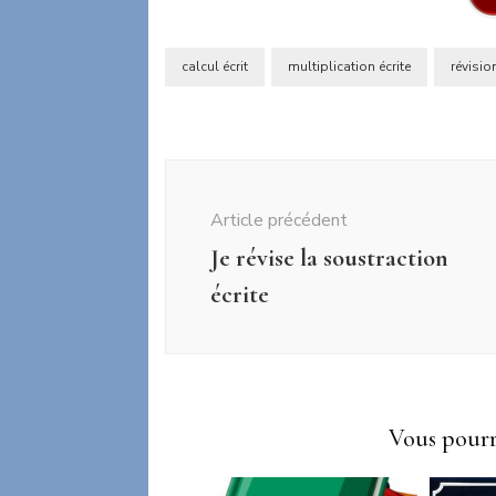
calcul écrit
multiplication écrite
révisio
Navigation
d'article
Article précédent
Je révise la soustraction
écrite
Vous pourri