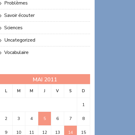
Problèmes
Savoir écouter
Sciences
Uncategorized
Vocabulaire
MAI 2011
L
M
M
J
V
S
D
1
2
3
4
5
6
7
8
9
10
11
12
13
14
15