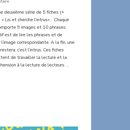
sur
taire
Lis
ne deuxième série de 5 fiches (+
et
) « Lis et cherche l’intrus« . Chaque
cherche
l’intrus
comporte 9 images et 10 phrases.
série
tif est de lire les phrases et de
2
 l’image correspondante. A la fin, une
restera: c’est l’intrus. Ces fiches
ent de travailler la lecture et la
hension à la lecture de lecteurs …