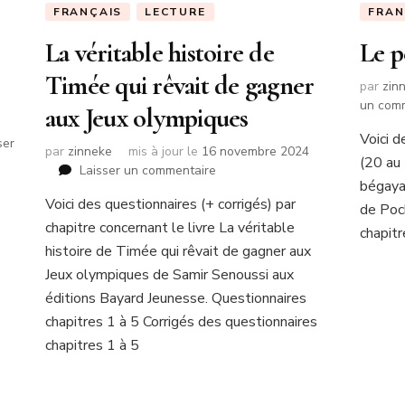
FRANÇAIS
LECTURE
FRAN
La véritable histoire de
Le p
Timée qui rêvait de gagner
par
zin
un com
aux Jeux olympiques
Voici d
ser
par
zinneke
mis à jour le
16 novembre 2024
(20 au 
sur
Laisser un commentaire
bégayai
La
Voici des questionnaires (+ corrigés) par
véritable
de Poc
chapitre concernant le livre La véritable
histoire
chapit
de
histoire de Timée qui rêvait de gagner aux
Timée
Jeux olympiques de Samir Senoussi aux
qui
éditions Bayard Jeunesse. Questionnaires
rêvait
s
chapitres 1 à 5 Corrigés des questionnaires
de
gagner
chapitres 1 à 5
aux
Jeux
olympiques