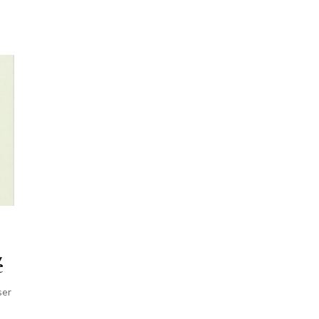
é
ser