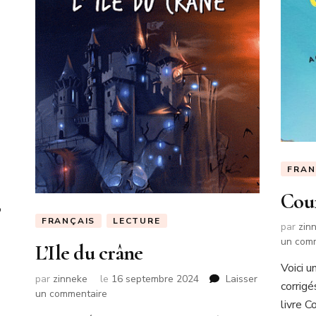
FRAN
Cour
FRANÇAIS
LECTURE
par
zin
un com
L’Ile du crâne
Voici u
par
zinneke
le
16 septembre 2024
Laisser
corrigé
sur
un commentaire
livre 
L’Ile