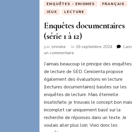
ENQUÊTES - ENIGMES
FRANÇAIS
JEUX
LECTURE
Enquêtes documentaires
(série 1 à 12)
par
zinneke
le
16 septembre 2024
Lais
sur
un commentaire
Enquêtes
J’aimais beaucoup le principe des enquêtes
documentaires
de lecture de SED. Cenicienta propose
(série
1
également des évaluations en lecture
à
(lectures documentaires) basées sur les
12)
enquêtes de lecture. Mais éternelle
insatisfaite, je trouvais le concept bon mai
incomplet car uniquement basé sur la
recherche de réponses dans un texte. Je
voulais aller plus loin. Voici donc les