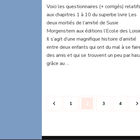
Les
Voici les questionnaires (+ corrigés) relatif
deux
aux chapitres 1 à 10 du superbe livre Les
moitiés
de
deux moitiés de l’amitié de Susie
l’amitié
Morgenstern aux éditions l’Ecole des Loisir
Il s’agit d’une magnifique histoire d’amitié
entre deux enfants qui ont du mal à se fair
des amis et qui se trouvent un peu par has
grâce au …
Pagination
Page
Page
Page
Page
1
2
3
4
des
publications