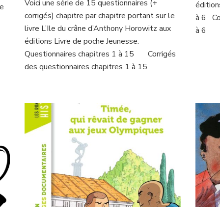
Voici une série de 15 questionnaires (+
éditio
du
ne
corrigés) chapitre par chapitre portant sur le
crâne
à 6 Co
livre L’Ile du crâne d’Anthony Horowitz aux
à 6
éditions Livre de poche Jeunesse.
Questionnaires chapitres 1 à 15 Corrigés
des questionnaires chapitres 1 à 15