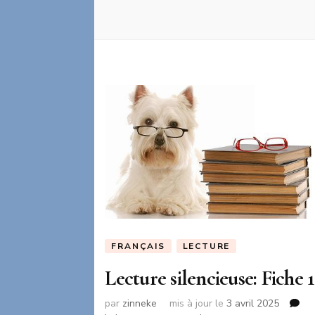
FRANÇAIS
LECTURE
Lecture silencieuse: Fiche 1
par
zinneke
mis à jour le
3 avril 2025