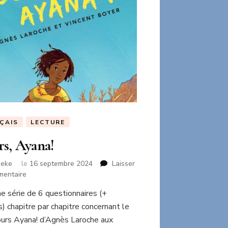
ÇAIS
LECTURE
s, Ayana!
neke
le
16 septembre 2024
Laisser
sur
mentaire
Cours,
ne série de 6 questionnaires (+
Ayana!
s) chapitre par chapitre concernant le
Cours Ayana! d’Agnès Laroche aux