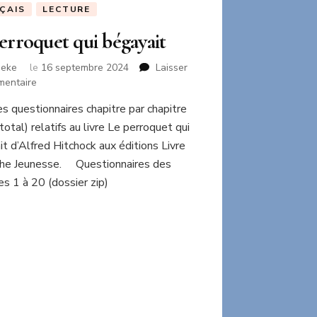
ÇAIS
LECTURE
erroquet qui bégayait
neke
le
16 septembre 2024
Laisser
sur
mentaire
Le
es questionnaires chapitre par chapitre
perroquet
total) relatifs au livre Le perroquet qui
qui
bégayait
t d’Alfred Hitchock aux éditions Livre
he Jeunesse. Questionnaires des
res 1 à 20 (dossier zip)