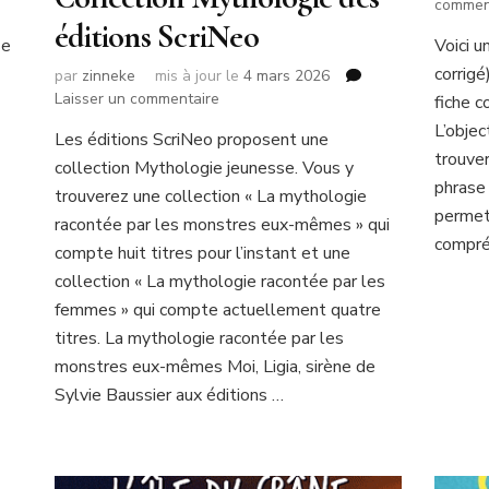
commen
éditions ScriNeo
se
Voici u
corrigé
par
zinneke
mis à jour le
4 mars 2026
sur
Laisser un commentaire
fiche 
Collection
L’objec
Les éditions ScriNeo proposent une
Mythologie
trouver
collection Mythologie jeunesse. Vous y
des
phrase 
éditions
trouverez une collection « La mythologie
ScriNeo
permett
racontée par les monstres eux-mêmes » qui
compré
compte huit titres pour l’instant et une
collection « La mythologie racontée par les
femmes » qui compte actuellement quatre
titres. La mythologie racontée par les
monstres eux-mêmes Moi, Ligia, sirène de
Sylvie Baussier aux éditions …