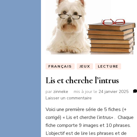
FRANÇAIS
JEUX
LECTURE
Lis et cherche l’intrus
par
zinneke
mis à jour le
24 janvier 2025
sur
Laisser un commentaire
Lis
Voici une première série de 5 fiches (+
et
corrigé) « Lis et cherche l’intrus« . Chaque
cherche
l’intrus
fiche comporte 9 images et 10 phrases.
L’objectif est de lire les phrases et de