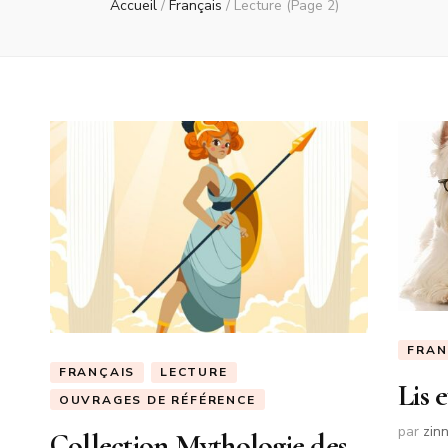
Accueil
/
Français
/
Lecture
(Page 2)
FRAN
FRANÇAIS
LECTURE
Lis 
OUVRAGES DE RÉFÉRENCE
par
zin
Collection Mythologie des