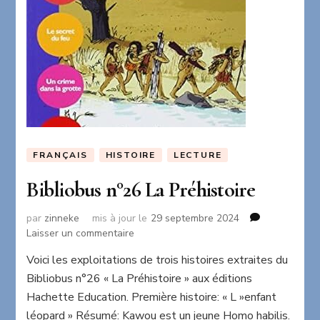
FRANÇAIS
HISTOIRE
LECTURE
Bibliobus n°26 La Préhistoire
par
zinneke
mis à jour le
29 septembre 2024
sur
Laisser un commentaire
Bibliobus
Voici les exploitations de trois histoires extraites du
n°26
Bibliobus n°26 « La Préhistoire » aux éditions
La
Préhistoire
Hachette Education. Première histoire: « L »enfant
léopard » Résumé: Kawou est un jeune Homo habilis.