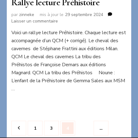
Rallye lecture Préhistoire
par
zinneke
mis à jour le
29 septembre 2024
sur
Laisser un commentaire
Rallye
Voici un rallye lecture Préhistoire. Chaque lecture est
lecture
accompagnée d’un QCM (+ corrigé). Le cheval des
Préhistoire
cavernes de Stéphane Frattini aux éditions Milan.
QCM Le cheval des cavernes La tribu des
Préhistos de Françoise Demars aux éditions
Magnard. QCM La tribu des Préhistos Noune :
L’enfant de la Préhistoire de Gemma Sales aux MSM
…
Pagination
Page
Page
Page
1
3
4
…
des