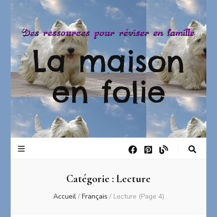
La maison
en folie
Catégorie :
Lecture
Accueil
/
Français
/
Lecture
(Page 4)