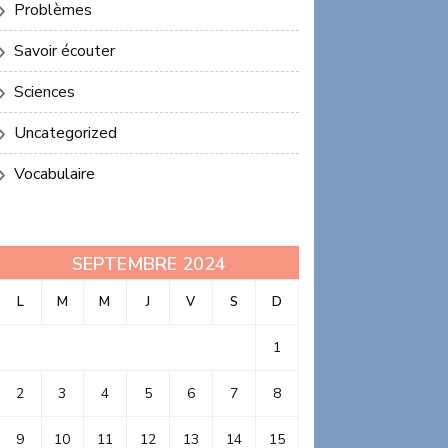
Problèmes
Savoir écouter
Sciences
Uncategorized
Vocabulaire
SEPTEMBRE 2024
L
M
M
J
V
S
D
1
2
3
4
5
6
7
8
9
10
11
12
13
14
15