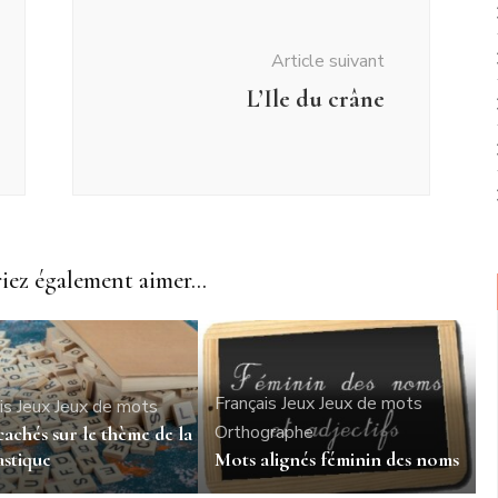
Article suivant
L’Ile du crâne
ez également aimer...
Français
Jeux
Jeux de mots
is
Jeux
Jeux de mots
Orthographe
achés sur le thème de la
stique
Mots alignés féminin des noms