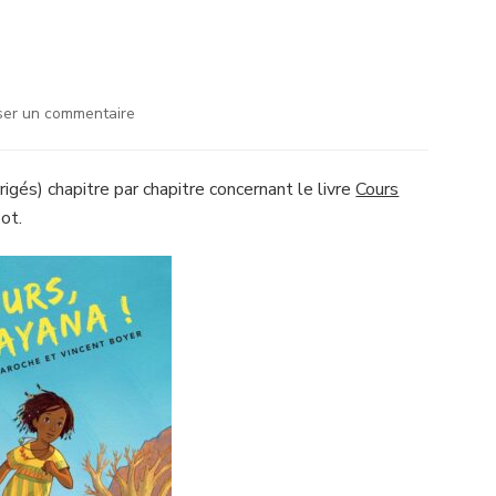
sur
ser un commentaire
Cours,
Ayana!
rigés) chapitre par chapitre concernant le livre
Cours
ot.