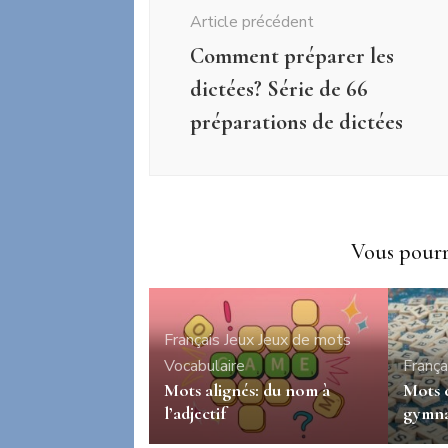
d'article
Article précédent
Comment préparer les
dictées? Série de 66
préparations de dictées
Vous pourri
Français
Jeux
Jeux de mots
Vocabulaire
França
Mots alignés: du nom à
Mots c
l’adjectif
gymna