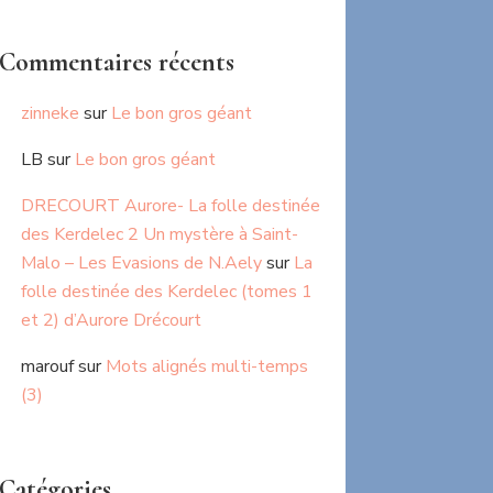
Commentaires récents
zinneke
sur
Le bon gros géant
LB
sur
Le bon gros géant
DRECOURT Aurore- La folle destinée
des Kerdelec 2 Un mystère à Saint-
Malo – Les Evasions de N.Aely
sur
La
folle destinée des Kerdelec (tomes 1
et 2) d’Aurore Drécourt
marouf
sur
Mots alignés multi-temps
(3)
Catégories