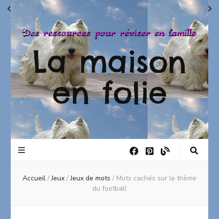
La maison
en folie
Accueil
/
Jeux
/
Jeux de mots
/
Mots cachés sur le thème
du football