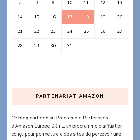
7
8
9
10
11
12
13
14
15
16
17
18
19
20
21
22
23
24
25
26
27
28
29
30
31
PARTENARIAT AMAZON
Ce blog participe au Programme Partenaires
d’Amazon Europe S.à r.l., un programme d’affiliation
conçu pour permettre à des sites de percevoir une