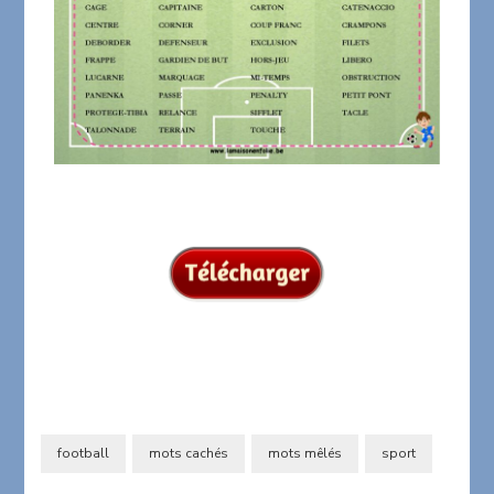
football
mots cachés
mots mêlés
sport