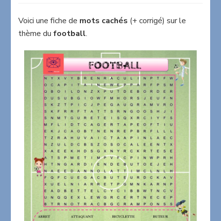
cachés
sur
Voici une fiche de
mots cachés
(+ corrigé) sur le
le
thème du
football
.
thème
du
football