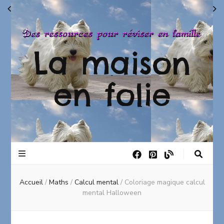
La maison
en folie
Accueil
/
Maths
/
Calcul mental
/
Coloriage magique calcul
mental Halloween