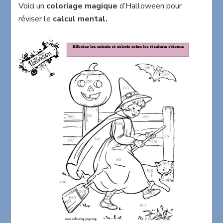
calcul
Voici un
coloriage magique
d’Halloween pour
mental
réviser le
calcul mental.
Halloween