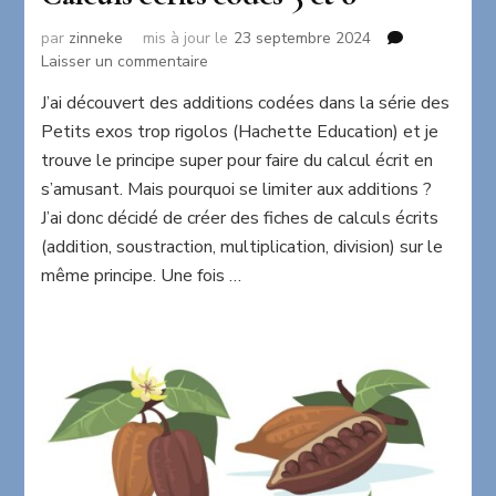
par
zinneke
mis à jour le
23 septembre 2024
sur
Laisser un commentaire
Calculs
J’ai découvert des additions codées dans la série des
écrits
Petits exos trop rigolos (Hachette Education) et je
codés
5
trouve le principe super pour faire du calcul écrit en
et
s’amusant. Mais pourquoi se limiter aux additions ?
6
J’ai donc décidé de créer des fiches de calculs écrits
(addition, soustraction, multiplication, division) sur le
même principe. Une fois …