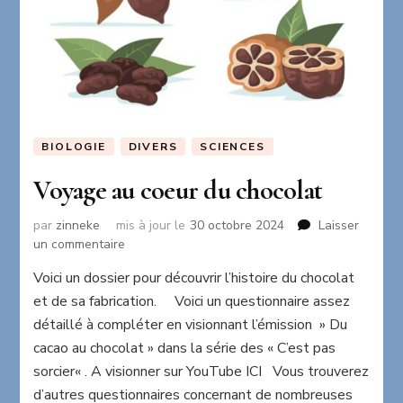
BIOLOGIE
DIVERS
SCIENCES
Voyage au coeur du chocolat
par
zinneke
mis à jour le
30 octobre 2024
Laisser
sur
un commentaire
Voyage
Voici un dossier pour découvrir l’histoire du chocolat
au
et de sa fabrication. Voici un questionnaire assez
coeur
du
détaillé à compléter en visionnant l’émission » Du
chocolat
cacao au chocolat » dans la série des « C’est pas
sorcier« . A visionner sur YouTube ICI Vous trouverez
d’autres questionnaires concernant de nombreuses