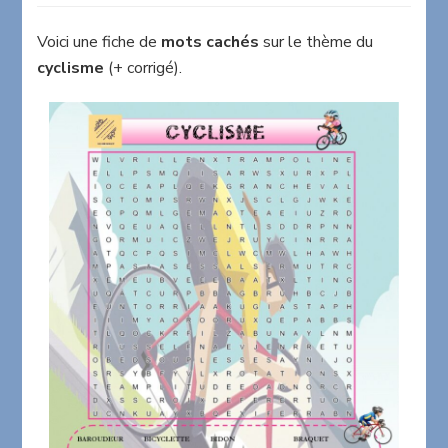
cachés
sur
Voici une fiche de
mots cachés
sur le thème du
le
cyclisme
(+ corrigé).
thème
du
cyclisme