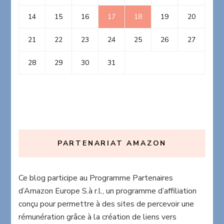
14
15
16
17
18
19
20
21
22
23
24
25
26
27
28
29
30
31
PARTENARIAT AMAZON
Ce blog participe au Programme Partenaires
d’Amazon Europe S.à r.l., un programme d’affiliation
conçu pour permettre à des sites de percevoir une
rémunération grâce à la création de liens vers