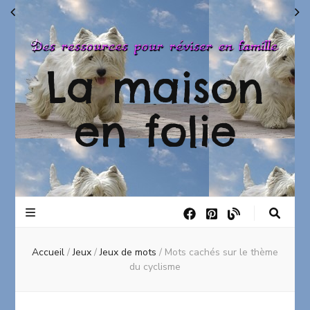
La maison
en folie
Accueil
/
Jeux
/
Jeux de mots
/
Mots cachés sur le thème
du cyclisme