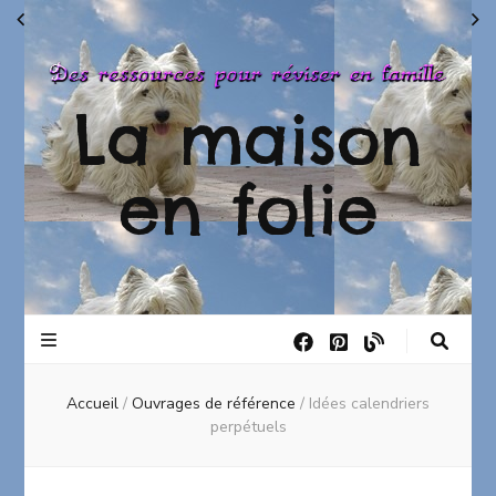
La maison
en folie
Accueil
/
Ouvrages de référence
/
Idées calendriers
perpétuels