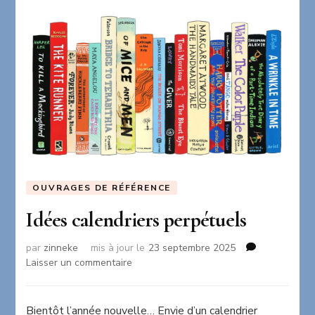
OUVRAGES DE RÉFÉRENCE
Idées calendriers perpétuels
par
zinneke
mis à jour le
23 septembre 2025
sur
Laisser un commentaire
Idées
calendriers
perpétuels
Bientôt l’année nouvelle… Envie d’un calendrier