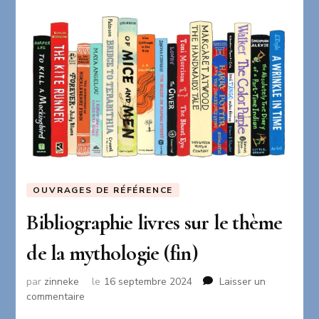
OUVRAGES DE RÉFÉRENCE
Bibliographie livres sur le thème
de la mythologie (fin)
par
zinneke
le
16 septembre 2024
Laisser un
sur
commentaire
Bibliographie