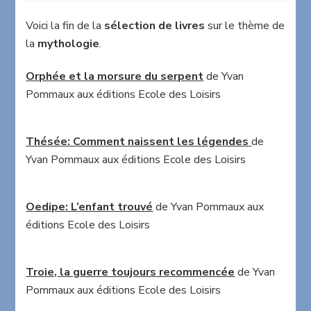
livres
sur
Voici la fin de la
sélection de livres
sur le thème de
le
la
mythologie
.
thème
de
Orphée et la morsure du serpent
de Yvan
la
Pommaux aux éditions Ecole des Loisirs
mythologie
(fin)
Thésée: Comment naissent les légendes
de
Yvan Pommaux aux éditions Ecole des Loisirs
Oedipe: L’enfant trouvé
de Yvan Pommaux aux
éditions Ecole des Loisirs
Troie, la guerre toujours recommencée
de Yvan
Pommaux aux éditions Ecole des Loisirs