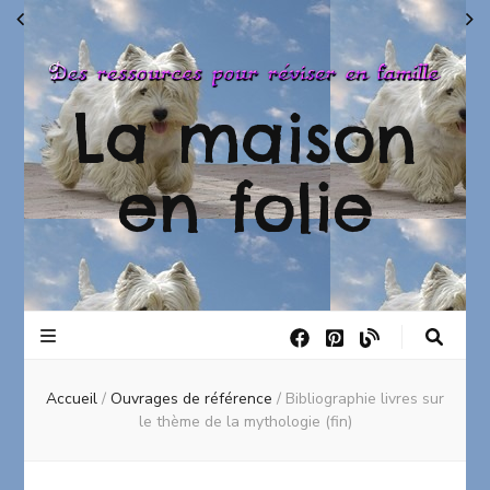
La maison
en folie
Accueil
/
Ouvrages de référence
/
Bibliographie livres sur
le thème de la mythologie (fin)