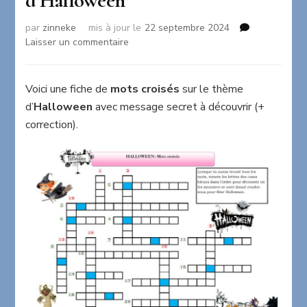
d’Halloween
par
zinneke
mis à jour le
22 septembre 2024
sur
Laisser un commentaire
Mots
croisés
sur
Voici une fiche de
mots croisés
sur le thème
le
d’
Halloween
avec message secret à découvrir (+
thème
correction).
d’Halloween