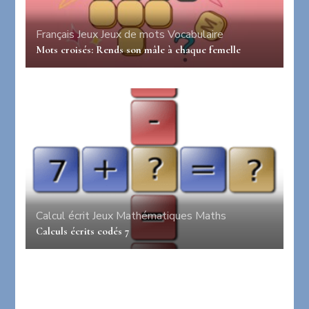
Français
Jeux
Jeux de mots
Vocabulaire
Mots croisés: Rends son mâle à chaque femelle
Calcul écrit
Jeux
Mathématiques
Maths
Calculs écrits codés 7