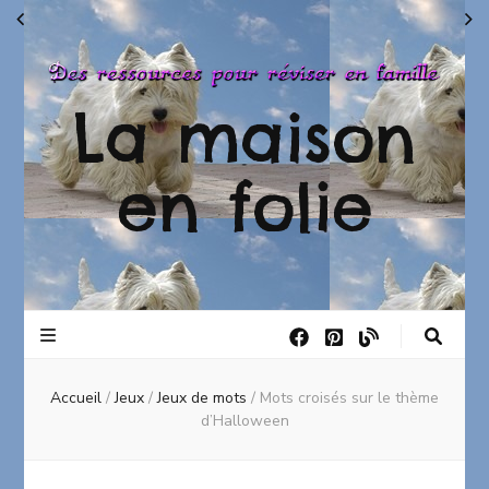
La maison
en folie
Accueil
/
Jeux
/
Jeux de mots
/
Mots croisés sur le thème
d’Halloween