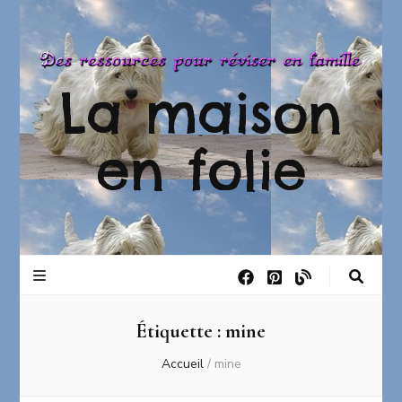
La maison
en folie
Étiquette :
mine
Accueil
/
mine