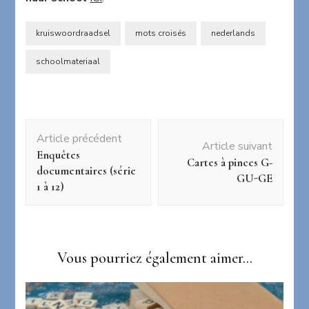
kruiswoordraadsel
mots croisés
nederlands
schoolmateriaal
Navigation
Article précédent
d'article
Article suivant
Enquêtes
Cartes à pinces G-
documentaires (série
GU-GE
1 à 12)
Vous pourriez également aimer...