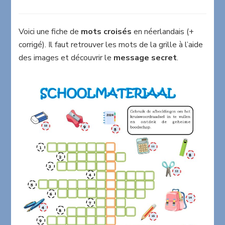
Mots
croisés
en
Voici une fiche de
mots croisés
en néerlandais (+
néerlandais
corrigé). Il faut retrouver les mots de la grille à l’aide
Schoolmateriaal
des images et découvrir le
message secret
.