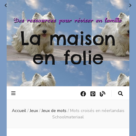
La maison
en folie
Accueil
/
Jeux
/
Jeux de mots
/
Mots croisés en néerlandais
Schoolmateriaal