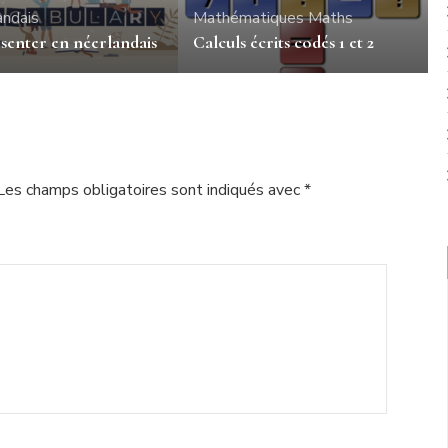
andais
Mathématiques
Maths
senter en néerlandais
Calculs écrits codés 1 et 2
Les champs obligatoires sont indiqués avec
*