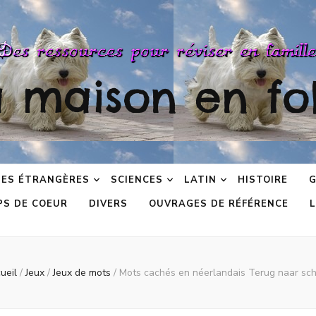
a maison en fol
ES ÉTRANGÈRES
SCIENCES
LATIN
HISTOIRE
G
PS DE COEUR
DIVERS
OUVRAGES DE RÉFÉRENCE
L
ueil
/
Jeux
/
Jeux de mots
/
Mots cachés en néerlandais Terug naar sch