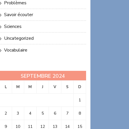
Problèmes
Savoir écouter
Sciences
Uncategorized
Vocabulaire
SEPTEMBRE 2024
L
M
M
J
V
S
D
1
2
3
4
5
6
7
8
9
10
11
12
13
14
15