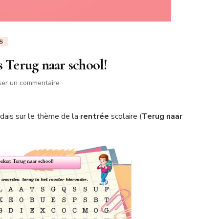
S
s Terug naar school!
sur
ser un commentaire
Mots
cachés
en
dais sur le thème de la
rentrée
scolaire (
Terug naar
néerlandais
Terug
naar
school!