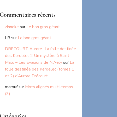
Commentaires récents
zinneke
sur
Le bon gros géant
LB
sur
Le bon gros géant
DRECOURT Aurore- La folle destinée
des Kerdelec 2 Un mystère à Saint-
Malo – Les Evasions de N.Aely
sur
La
folle destinée des Kerdelec (tomes 1
et 2) d’Aurore Drécourt
marouf
sur
Mots alignés multi-temps
(3)
Catégories