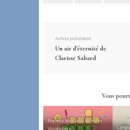
Navigation
d'article
Article précédent
Un air d’éternité de
Clarisse Sabard
Vous pourri
Français
Jeux
Jeux de mots
Langu
Vocabulaire