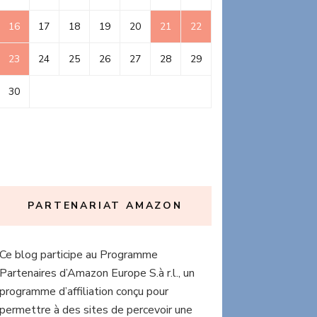
16
17
18
19
20
21
22
23
24
25
26
27
28
29
30
PARTENARIAT AMAZON
Ce blog participe au Programme
Partenaires d’Amazon Europe S.à r.l., un
programme d’affiliation conçu pour
permettre à des sites de percevoir une