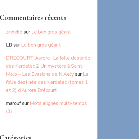
Commentaires récents
zinneke
sur
Le bon gros géant
LB
sur
Le bon gros géant
DRECOURT Aurore- La folle destinée
des Kerdelec 2 Un mystère à Saint-
Malo – Les Evasions de N.Aely
sur
La
folle destinée des Kerdelec (tomes 1
et 2) d’Aurore Drécourt
marouf
sur
Mots alignés multi-temps
(3)
Catégories