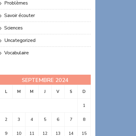
Problèmes
Savoir écouter
Sciences
Uncategorized
Vocabulaire
SEPTEMBRE 2024
L
M
M
J
V
S
D
1
2
3
4
5
6
7
8
9
10
11
12
13
14
15