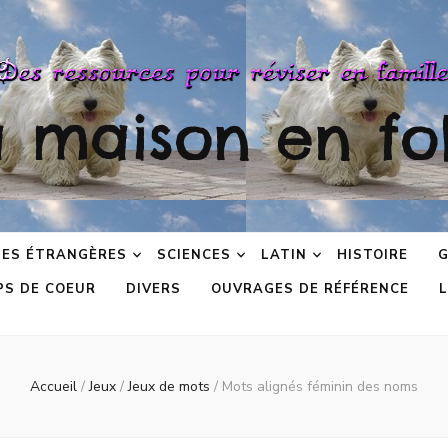
a maison en fol
ES ÉTRANGÈRES
SCIENCES
LATIN
HISTOIRE
G
PS DE COEUR
DIVERS
OUVRAGES DE RÉFÉRENCE
L
Accueil
/
Jeux
/
Jeux de mots
/
Mots alignés féminin des noms