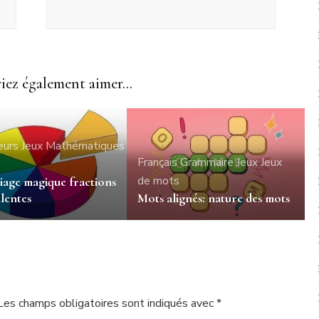
ez également aimer...
eurs
Jeux
Mathématiques
Français
Grammaire
Jeux
Jeux
de mots
iage magique fractions
lentes
Mots alignés: nature des mots
Les champs obligatoires sont indiqués avec
*