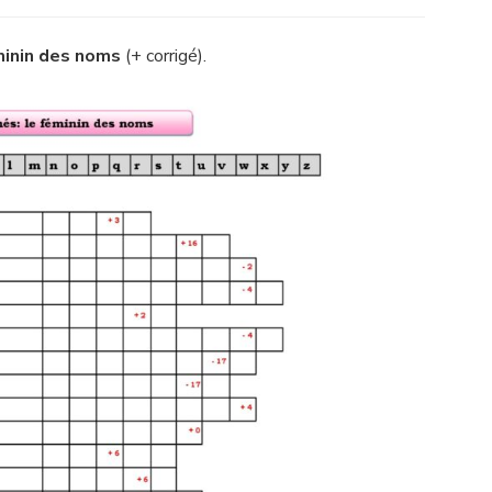
Mots
alignés
féminin
minin des noms
(+ corrigé).
des
noms