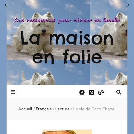
La maison
en folie
Accueil
/
Français
/
Lecture
/
La vie de Coco Chanel