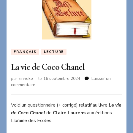
FRANÇAIS
LECTURE
La vie de Coco Chanel
par
zinneke
le
16 septembre 2024
Laisser un
sur
commentaire
La
vie
de
Voici un questionnaire (+ corrigé) relatif au livre
La vie
Coco
de Coco Chanel
de
Claire Laurens
aux éditions
Chanel
Librairie des Ecoles.