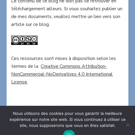
Le contenu de ce blog ne doit pas se retrouver en
téléchargement ailleurs. Si vous souhaitez publier un
de mes documents, veuillez mettre un lien vers son
article sur ce blog.
Ces ressources sont mises à disposition selon les
termes de la
Creative Commons Attribution-
NonCommercial-NoDerivatives 4.0 International
License
.
Nous utilisons des cookies pour vous garantir la meilleure
expérience sur notre site web. Si vous continuez à utiliser ce
site, nous supposerons que vous en êtes satisfait.
2026 Copyright
La maison en folie
.
Blossom Chic -
Développé par
Blossom Themes
.Propulsé par
WordPress
.
Ok