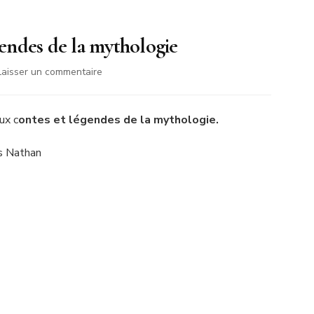
gendes de la mythologie
sur
Laisser un commentaire
Bibliographie
contes
et
aux c
ontes et légendes de la mythologie.
légendes
de
s Nathan
la
mythologie