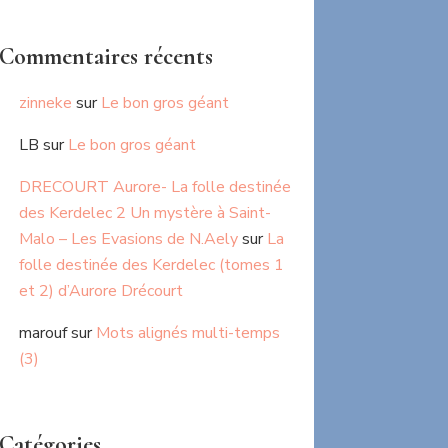
Commentaires récents
zinneke
sur
Le bon gros géant
LB
sur
Le bon gros géant
DRECOURT Aurore- La folle destinée
des Kerdelec 2 Un mystère à Saint-
Malo – Les Evasions de N.Aely
sur
La
folle destinée des Kerdelec (tomes 1
et 2) d’Aurore Drécourt
marouf
sur
Mots alignés multi-temps
(3)
Catégories