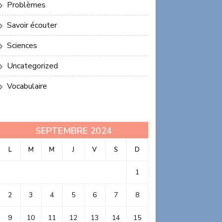
Problèmes
Savoir écouter
Sciences
Uncategorized
Vocabulaire
SEPTEMBRE 2024
L
M
M
J
V
S
D
1
2
3
4
5
6
7
8
9
10
11
12
13
14
15