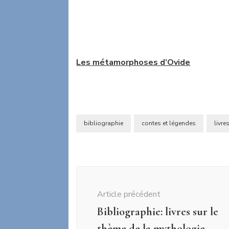
Les métamorphoses d’Ovide
bibliographie
contes et légendes
livre
Navigation
d'article
Article précédent
Bibliographie: livres sur le
thème de la mythologie