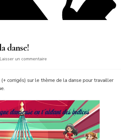
la danse!
sur
Laisser un commentaire
Logigrammes
visuels:
Vive
s
(+ corrigés) sur le thème de la danse pour travailler
la
ue.
danse!