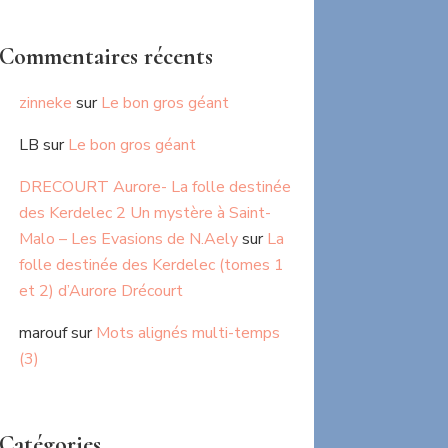
Commentaires récents
zinneke
sur
Le bon gros géant
LB
sur
Le bon gros géant
DRECOURT Aurore- La folle destinée
des Kerdelec 2 Un mystère à Saint-
Malo – Les Evasions de N.Aely
sur
La
folle destinée des Kerdelec (tomes 1
et 2) d’Aurore Drécourt
marouf
sur
Mots alignés multi-temps
(3)
Catégories