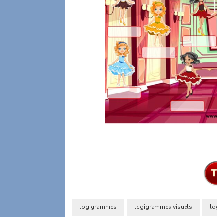
logigrammes
logigrammes visuels
lo