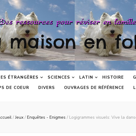
a maison en fol
ES ÉTRANGÈRES
SCIENCES
LATIN
HISTOIRE
G
PS DE COEUR
DIVERS
OUVRAGES DE RÉFÉRENCE
L
ccueil
/
Jeux
/
Enquêtes - Enigmes
/
Logigrammes visuels: Vive la dans