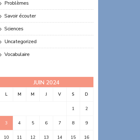
Problèmes
Savoir écouter
Sciences
Uncategorized
Vocabulaire
JUIN 2024
L
M
M
J
V
S
D
1
2
3
4
5
6
7
8
9
10
11
12
13
14
15
16