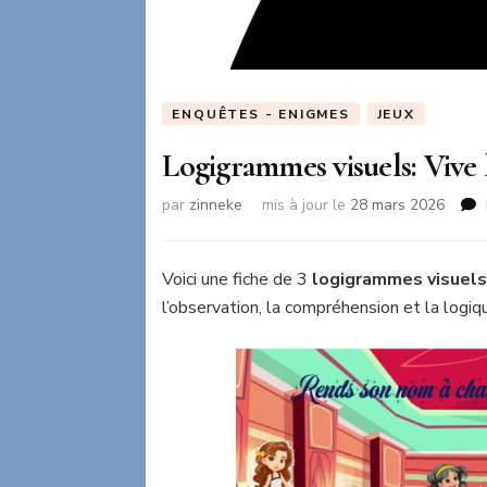
ENQUÊTES - ENIGMES
JEUX
Logigrammes visuels: Vive 
par
zinneke
mis à jour le
28 mars 2026
Voici une fiche de 3
logigrammes visuel
l’observation, la compréhension et la logiq