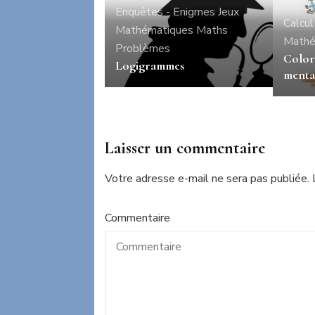
Enquêtes - Enigmes
Jeux
Calcul
Mathématiques
Maths
Mathé
Problèmes
Color
Logigrammes
menta
Laisser un commentaire
Votre adresse e-mail ne sera pas publiée.
Commentaire