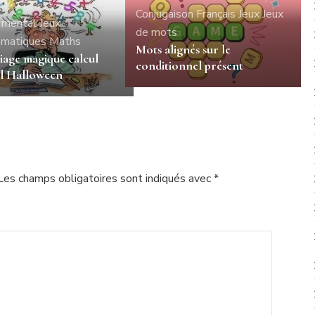
Conjugaison
Français
Jeux
Jeux
 mental
Jeux
de mots
matiques
Maths
Mots alignés sur le
iage magique calcul
conditionnel présent
l Halloween
Les champs obligatoires sont indiqués avec
*